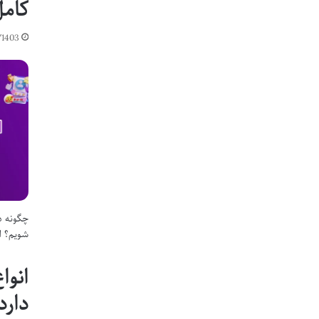
کامل
/1403
شویم؟ ام
انوا
دارد