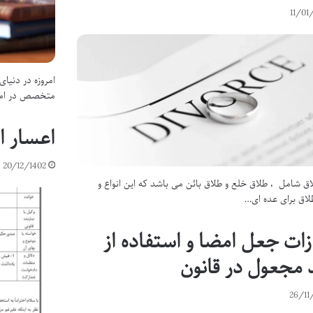
11/01
امروزه در دنیا
متخصص در امور
اعسار ا
20/12/1402
لاق شامل ، طلاق خلع و طلاق بائن می باشد که این انواع و
لاق برای عده ای…
ات جعل امضا و استفاده از
مجعول در قانون
26/11