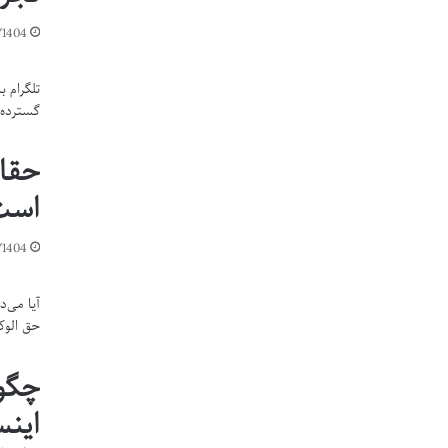
1404
تلگرام 
گسترده ا
حقای
است 
/1404
آیا می‌
حق الوک
اینس