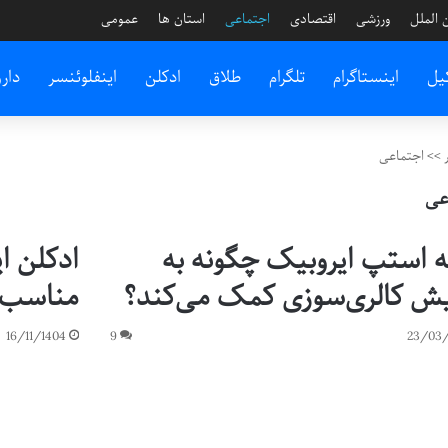
 الملل
ورزشی
اقتصادی
اجتماعی
استان ها
عمومی
یل
اینستاگرام
تلگرام
طلاق
ادکلن
اینفلوئنسر
دار
>>
اجتماعی
عی
 استپ ایروبیک چگونه به
ادکلن ا
یش کالری‌سوزی کمک می‌کند؟
مناسب 
16/11/1404
9
23/03/