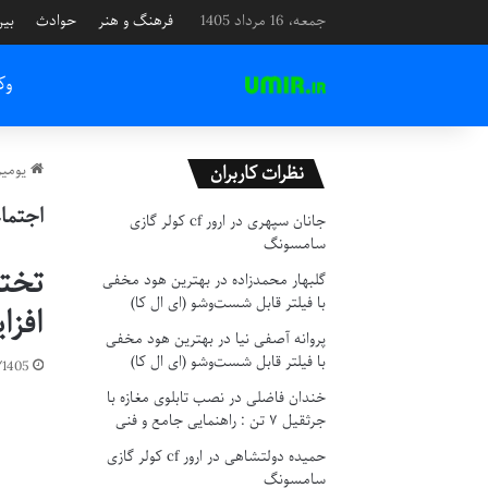
جمعه، 16 مرداد 1405
فرهنگ و هنر
حوادث
بین
وک
یومیر
نظرات کاربران
اجتما
جانان سپهری
در
ارور cf کولر گازی
سامسونگ
تخته
گلبهار محمدزاده
در
بهترین هود مخفی
با فیلتر قابل شست‌وشو (ای ال کا)
افزا
پروانه آصفی نیا
در
بهترین هود مخفی
با فیلتر قابل شست‌وشو (ای ال کا)
1405
خندان فاضلی
در
نصب تابلوی مغازه با
جرثقیل ۷ تن : راهنمایی جامع و فنی
حمیده دولتشاهی
در
ارور cf کولر گازی
سامسونگ