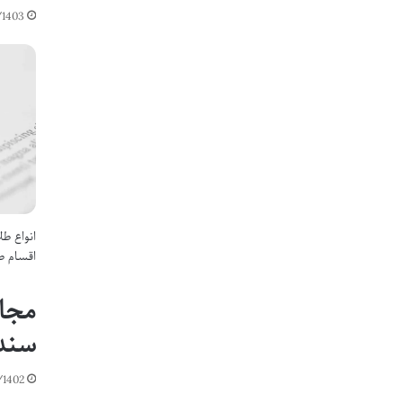
/1403
انواع ط
اقسام ط
مجاز
سند 
/1402