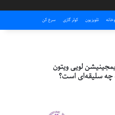
وخانه
تلویزیون
کولر گازی
سرخ کن
یمجینیشن لویی ویتون
چه سلیقه‌ای است؟