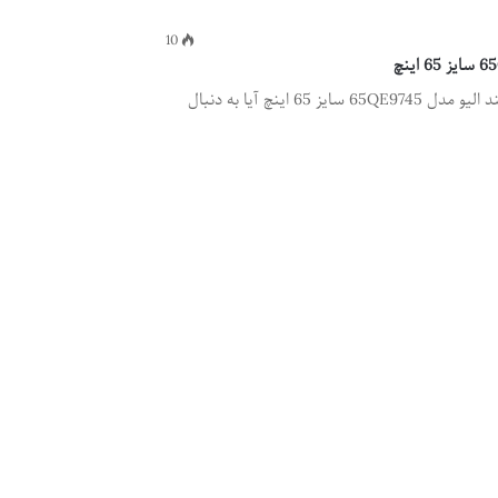
10
بررسی تلویزیون ال ای دی هوشمند الیو مدل 65QE9745 سایز 65 اینچ آیا به دنبال