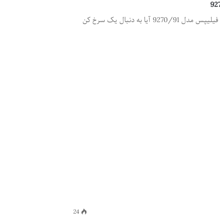
نقد و بررسی سرخ کن بدون روغن فیلیپس مدل 9270/91 آیا به دنبال یک سرخ کن
24