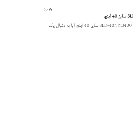
10
بررسی تلویزیون ال ای دی اسنوا مدل SLD-40NY13400 سایز 40 اینچ آیا به دنبال یک