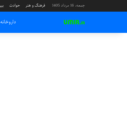
جمعه، 16 مرداد 1405
فرهنگ و هنر
حوادث
بین
داروخانه