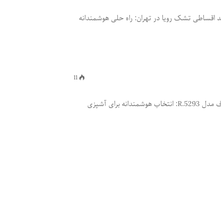
 اقساطی تشک رویا در تهران: راه حلی هوشمندانه
11
نقد و بررسی سرخ کن بدون روغن راف مدل R.5293: انتخاب هوشمندانه برای آشپزی