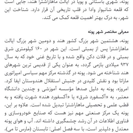
پونه، شهری باستانی و پویا در ایالت ماهاراشترا هند، جایی است
که قلعه شانیوار وادا در قلب تاریخی آن قرار دارد. شناخت این
شهر، به درک بهتر اهمیت قلعه کمک می کند.
معرفی مختصر شهر پونه
پونه، هشتمین شهر بزرگ کشور هند و دومین شهر بزرگ ایالت
ماهاراشترا پس از بمبئی است. این شهر در ۱۶۰ کیلومتری شرق
بمبئی و در فلات دکن واقع شده و با تاریخ غنی خود که به سال
۹۳۷ میلادی بازمی گردد، به عنوان یکی از قدیمی ترین شهرهای
هند شناخته می شود. پونه در گذشته مرکز مهم سیاسی امپراتوری
ماراتا بود و نقش کلیدی در جنبش استقلال هندوستان ایفا کرد.
امروزه، پونه به دلیل صدها مؤسسه آموزشی و چندین دانشگاه
معتبر، به «آکسفورد شرق» یا «آکسفورد هند» شهرت یافته و به
قطب علمی و تحصیلی ماهاراشترا تبدیل شده است. علاوه بر این،
پونه یک مرکز صنعتی مهم نیز هست که صنایع خودروسازی و
فناوری اطلاعات در آن رشد چشمگیری داشته اند. آب و هوای پونه
معتدل و دلپذیر است، با سه فصل اصلی: تابستان (مارس تا می)،