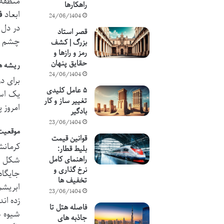
منطقه 
راهکارها
ابعاد
ف
24/06/1404
در دل 
قصر استاد
چشم نو
بزرگ | کشف
رمز و رازها و
حقایق پنهان
ریشه ها
24/06/1404
برای 
۵ عامل کلیدی
یک است
تغییر ساز و کار
امروز 
بادگیر
23/06/1404
موقعیت 
قوانین قیمت
کرمانش
بلیط قطار:
شکل گ
راهنمای کامل
نرخ گذاری و
جایگاه
تخفیف ها
ابریشم
23/06/1404
زده ان
فاصله هتل تا
شیوه ه
جاذبه های