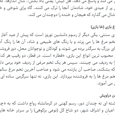
 می کند و پاسخ می دهد: هل کیش! یعنی بالا بکش!. شال اندازها، که
 پر از عیدی خود، شادمان آنجا را ترک می کنند. گاه برای شوخی و 
ال می گذارد که هیجان و خنده را دوچندان می کند.
 بازی (خا بازی)
زی سنتی، یکی دیگر از رسوم دلنشین نوروز است که پیش از عید آغاز ش
خم مرغ ها را می پزند و با رنگ های طبیعی و شاد، آن ها را رنگ آ
 بزرگ به سرگذر برده می شوند و کودکان و نوجوانان محل، دور فروشند
 محبوب ترین انواع این بازی، «قطار» است. در قطار، دو رقیب هر ک
ا به ردیف می چینند. سپس هر یک تخم مرغی از ردیف خود برمی دارد 
ه بشکند، صاحب آن بازنده می شود و صاحب آخرین تخم مرغ سالم، بر
خم مرغ ها را به فروشنده بپردازد. این بازی، نه تنها سرگرمی ساده ا
 می آموزد.
دن دراویش
ته ای نه چندان دور، رسم کهنی در کرمانشاه رواج داشت که به «چا
عیان و اشراف شهر، دو شاخ کل (نوعی بزکوهی) را بر سردر خانه ها