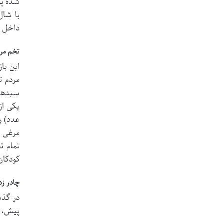
شده پر
با شال
داخل ش
تخم مرغ
این با
مردم ت
سبدهای
یکی از
عدد) ر
مرغی ک
تمام ت
کودکان
چادر ز
در گذش
پیش، ا