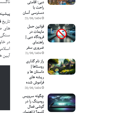
ناگسست
دبی: اقامتی
راحت با
دسترسی آسان
پیشینه
23/06/1404
تاریخ
ف
قوانین حمل
های طب
مایعات در
سنگی، 
فرودگاه دبی |
در خاو
راهنمای
ضروری سفر
اسلامی
21/06/1404
آیین ها
راز نام گذاری
روستاها |
داستان ها و
ریشه های
فراموش شده
20/06/1404
چگونه سرویس
رومینگ را در
گوشی فعال
کنیم؟ (راهنمای