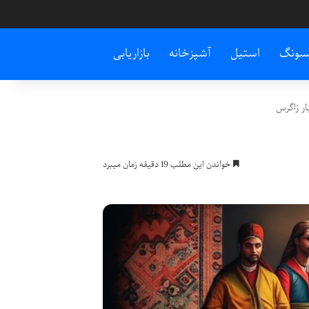
سونگ
استیل
آشپزخانه
بازاریابی
ر زاگرس
خواندن این مطلب 19 دقیقه زمان میبرد