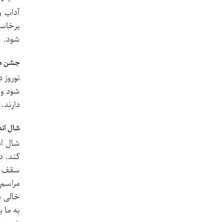
آداب و
برخاست
شود.
جشن ها
نوروز 
شود و 
دارند.
شال اند
شال ان
کند. د
سقف ات
مراسم،
خالی ب
به ما 