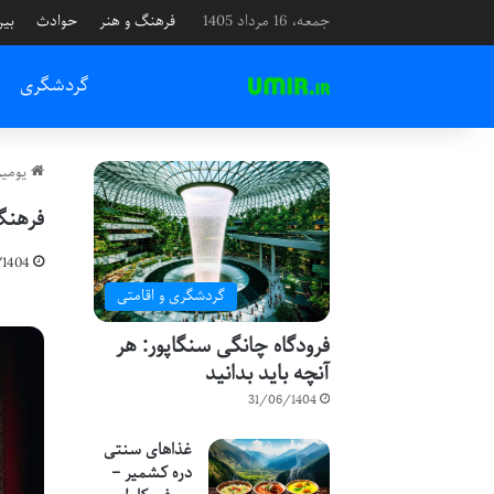
جمعه، 16 مرداد 1405
فرهنگ و هنر
حوادث
بین
گردشگری
یومیر
فرهنگ
1404
گردشگری و اقامتی
فرودگاه چانگی سنگاپور: هر
آنچه باید بدانید
31/06/1404
غذاهای سنتی
دره کشمیر –