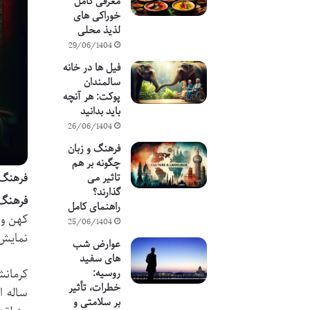
معرفی کامل
خوراکی های
لذیذ محلی
29/06/1404
فیل ها در خانه
سالمندان
پوکت: هر آنچه
باید بدانید
26/06/1404
فرهنگ و زبان
چگونه بر هم
فرهنگ 
تاثیر می
گذارند؟
فرهنگ 
راهنمای کامل
کهن و 
25/06/1404
نمایش 
عوارض شب
های سفید
کرمانش
روسیه:
خطرات، تأثیر
ساله ا
بر سلامتی و