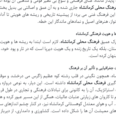
پایدار مانده، غنای فرهنگی و تنوع بی نظیر قومی و مذهبی آن بوده است
رهنگ محلی کرمانشاه
جاری شده و به آن عمق و اصالتی بی بدیل بخشیده
این فرهنگ غنی می برد؛ از پیشینه تاریخی و ریشه های هویتی تا آ
از، هنرهای اصیل و نمادهای ماندگار این خطه.
 و هویت فرهنگی کرمانشاه
درک عمیق
فرهنگ محلی کرمانشاه
، لازم است ابتدا به ریشه ها و هویت
ان، بلکه یک تاریخ زنده و یک هویت دیرپا است که در تار و پود خود، د
پنهان کرده است.
جغرافیایی و تأثیر آن بر فرهنگ
اه، همچون نگینی در قلب رشته کوه عظیم زاگرس می درخشد و موقع
یری
فرهنگ محلی کرمانشاه
داشته است. این دیار، به نوعی دروازه
 استراتژیک، آن را به کانونی برای تبادلات فرهنگی و تجاری در طول قر
 تا کاروان های زیارتی عتبات عالیات، همگی از این مسیر عبور کرده و 
د. آب و هوای معتدل کوهستانی کرمانشاه نیز، در کنار چشم اندازهای 
ای معیشت آن ها را شکل داده است. کشاورزی و دامداری، از دیرباز 