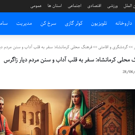
 الملل
ورزشی
اقتصادی
اجتماعی
استان ها
عمومی
داروخانه
تلویزیون
کولر گازی
سرخ کن
مدیریت
سام
>>
گردشگری و اقامتی
>>
فرهنگ محلی کرمانشاه: سفر به قلب آداب و سنن مردم دیا
 محلی کرمانشاه: سفر به قلب آداب و سنن مردم دیار زاگرس
28/06/