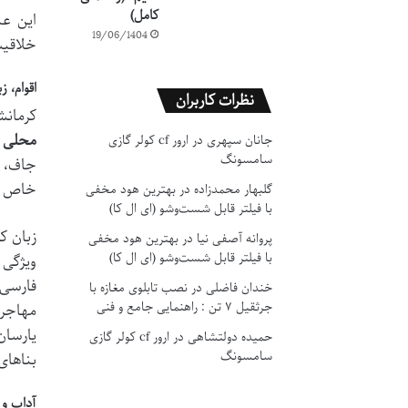
کامل)
این عن
19/06/1404
خلاقیت
اقوام، ز
نظرات کاربران
کرمانش
محلی ک
جانان سپهری
در
ارور cf کولر گازی
سامسونگ
جاف، ز
خاص خو
گلبهار محمدزاده
در
بهترین هود مخفی
با فیلتر قابل شست‌وشو (ای ال کا)
زبان ک
پروانه آصفی نیا
در
بهترین هود مخفی
با فیلتر قابل شست‌وشو (ای ال کا)
ویژگی 
خندان فاضلی
در
نصب تابلوی مغازه با
جرثقیل ۷ تن : راهنمایی جامع و فنی
مهاجرا
یارسان
حمیده دولتشاهی
در
ارور cf کولر گازی
سامسونگ
بناهای
آداب و 