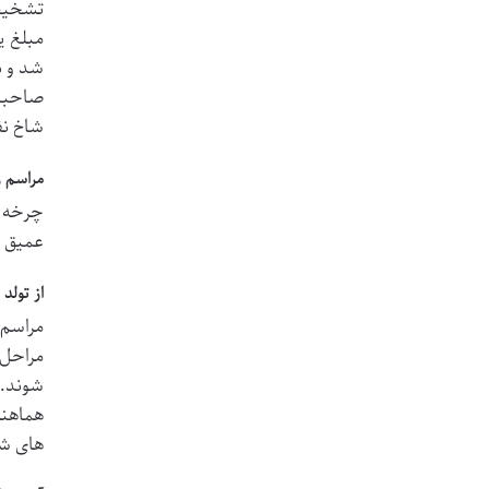
تشخیص 
مبلغ ی
شد و ب
صاحبان
شاخ نف
مراسم 
چرخه ز
عمیق ف
از تولد
مراسم 
مراحل 
شوند. 
هماهنگ
های شب