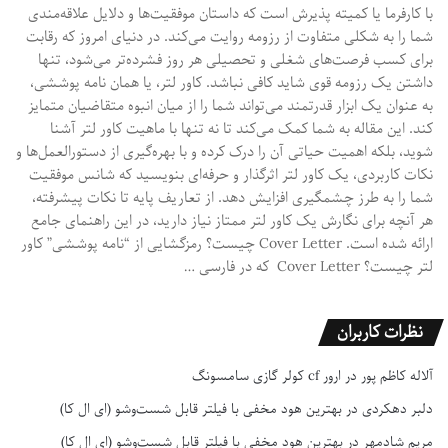
با کارفرما یا کمیته پذیرش است که داستان موفقیت‌ها و دلایل علاقه‌مندی
شما را به شکلی متفاوت از رزومه روایت می‌کند. در دنیای امروز که رقابت
برای کسب فرصت‌های شغلی و تحصیلی هر روز فشرده‌تر می‌شود، تنها
داشتن یک رزومه قوی شاید کافی نباشد. کاور لتر، یا همان نامه پوششی،
به عنوان یک ابزار قدرتمند می‌تواند شما را از میان انبوه متقاضیان متمایز
کند. این مقاله به شما کمک می‌کند تا نه تنها با ماهیت کاور لتر آشنا
شوید، بلکه اهمیت حیاتی آن را درک کرده و با بهره‌گیری از دستورالعمل‌ها و
نکات کاربردی، یک کاور لتر اثرگذار و حرفه‌ای بنویسید که شانس موفقیت
شما را به طرز چشمگیری افزایش دهد. از تعاریف پایه تا نکات پیشرفته،
هر آنچه برای نگارش یک کاور لتر ممتاز نیاز دارید، در این راهنمای جامع
ارائه شده است. Cover Letter چیست؟ رمزگشایی از “نامه پوششی” کاور
لتر چیست؟ Cover Letter که در فارسی …
نظرات کاربران
آلاله کاظم پور
در
ارور cf کولر گازی سامسونگ
دلبر دهکردی
در
بهترین هود مخفی با فیلتر قابل شست‌وشو (ای ال کا)
مریم شادمهر
در
بهترین هود مخفی با فیلتر قابل شست‌وشو (ای ال کا)