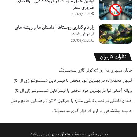
قوانین حمل مایعات در فرودگاه دبی | راهنمای
ضروری سفر
21/06/1404
راز نام گذاری روستاها | داستان ها و ریشه های
فراموش شده
20/06/1404
نظرات کاربران
جانان سپهری
در
ارور cf کولر گازی سامسونگ
گلبهار محمدزاده
در
بهترین هود مخفی با فیلتر قابل شست‌وشو (ای ال کا)
پروانه آصفی نیا
در
بهترین هود مخفی با فیلتر قابل شست‌وشو (ای ال کا)
خندان فاضلی
در
نصب تابلوی مغازه با جرثقیل ۷ تن : راهنمایی جامع و فنی
حمیده دولتشاهی
در
ارور cf کولر گازی سامسونگ
تمامی حقوق محفوظ و متعلق به یومیر می باشد.