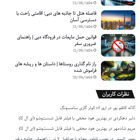
23/06/1404
فاصله هتل تا جاذبه های دبی: اقامتی راحت با
دسترسی آسان
23/06/1404
قوانین حمل مایعات در فرودگاه دبی | راهنمای
ضروری سفر
21/06/1404
راز نام گذاری روستاها | داستان ها و ریشه های
فراموش شده
20/06/1404
نظرات کاربران
آلاله کاظم پور
در
ارور cf کولر گازی سامسونگ
دلبر دهکردی
در
بهترین هود مخفی با فیلتر قابل شست‌وشو (ای ال کا)
مریم شادمهر
در
بهترین هود مخفی با فیلتر قابل شست‌وشو (ای ال کا)
بهمن الستی
در
نصب تابلوی مغازه با جرثقیل ۷ تن : راهنمایی جامع و فنی