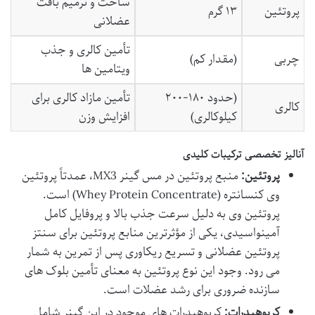
ساخت و ترمیم بافت
پروتئین
۱۳ گرم
عضلانی
تأمین کالری و جذب
چربی
(مقدار کم)
ویتامین ها
(حدود ۱۸۰-۲۰۰
تأمین مازاد کالری برای
کالری
کیلوکالری)
افزایش وزن
آنالیز تخصصی ترکیبات کلیدی
پروتئین:
منبع پروتئین در مس گینر MX3، عمدتاً پروتئین
وی کنسانتره (Whey Protein Concentrate) است.
پروتئین وی به دلیل سرعت جذب بالا و پروفایل کامل
آمینواسیدی، یکی از مؤثرترین منابع پروتئین برای سنتز
پروتئین عضلانی و تسریع ریکاوری پس از تمرین به شمار
می رود. وجود این نوع پروتئین به معنای تأمین بلوک های
سازنده ضروری برای رشد عضلات است.
کربوهیدرات:
کربوهیدرات های موجود در این گینر شامل