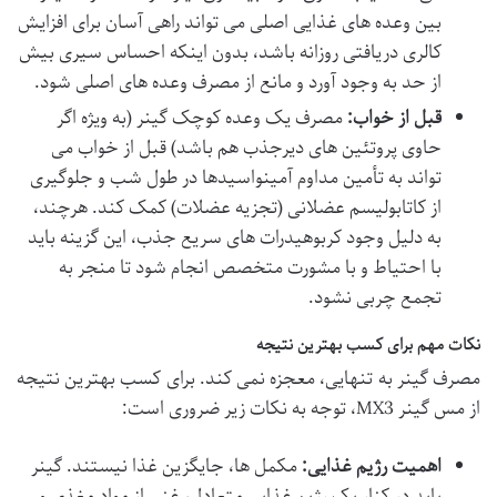
بین وعده های غذایی اصلی می تواند راهی آسان برای افزایش
کالری دریافتی روزانه باشد، بدون اینکه احساس سیری بیش
از حد به وجود آورد و مانع از مصرف وعده های اصلی شود.
قبل از خواب:
مصرف یک وعده کوچک گینر (به ویژه اگر
حاوی پروتئین های دیرجذب هم باشد) قبل از خواب می
تواند به تأمین مداوم آمینواسیدها در طول شب و جلوگیری
از کاتابولیسم عضلانی (تجزیه عضلات) کمک کند. هرچند،
به دلیل وجود کربوهیدرات های سریع جذب، این گزینه باید
با احتیاط و با مشورت متخصص انجام شود تا منجر به
تجمع چربی نشود.
نکات مهم برای کسب بهترین نتیجه
مصرف گینر به تنهایی، معجزه نمی کند. برای کسب بهترین نتیجه
از مس گینر MX3، توجه به نکات زیر ضروری است:
اهمیت رژیم غذایی:
مکمل ها، جایگزین غذا نیستند. گینر
باید در کنار یک رژیم غذایی متعادل، غنی از مواد مغذی و