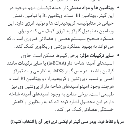
ویتامین ها و مواد معدنی:
از جمله ترکیبات مهم موجود در
این گینر، ویتامین B1 است. ویتامین B1 یا تیامین، نقش
حیاتی در متابولیسم کربوهیدرات ها و تولید انرژی دارد. این
ویتامین به تبدیل گلوکز به انرژی کمک می کند و برای
عملکرد صحیح سیستم عصبی و عضلانی ضروری است، که
می تواند به بهبود عملکرد ورزشی و ریکاوری کمک کند.
سایر ترکیبات مؤثر:
برخی گینرها ممکن است حاوی
اسیدهای آمینه شاخه دار (BCAAها) یا سایر ترکیبات مانند
کراتین باشند. در مس گینر MX3، به نظر می رسد تمرکز
اصلی بر نسبت پروتئین و کربوهیدرات و ویتامین B1 است،
هرچند وجود آمینواسیدهای شاخه دار از پروتئین وی نیز
طبیعی است. برخی منابع به وجود اسیدهای آمینه شاخه
دار در این محصول اشاره کرده اند که به ریکاوری و کاهش
خستگی عضلانی کمک می کند.
مزایا و نقاط قوت پودر مس گینر ام ایکس تری (چرا آن را انتخاب کنیم؟)