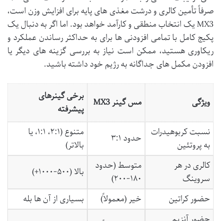
صرفاً تأمین کالری و درشت مغذی های پایه برای افزایش وزن است،
MX3 یک انتخاب منطقی و کارآمد خواهد بود. اما اگر به دنبال یک
پکیج کامل با تمامی افزودنی ها برای به حداکثر رساندن عملکرد و
ریکاوری هستید، ممکن است نیاز به بررسی گزینه های دیگر یا
افزودن مکمل های جداگانه به رژیم خود داشته باشید.
برخی گینرهای
ویژگی
مس گینر MX3
پیشرفته
نسبت کربوهیدرات
متنوع (۲:۱، ۱:۱، یا
حدود ۳:۱
به پروتئین
بالاتر)
کالری در هر
متوسط (حدود
بالا (۵۰۰-۱۰۰۰+)
سروینگ
۱۸۰-۲۰۰)
حضور کراتین
خیر (معمولاً)
بسیاری از آن ها بله
حضور آنزیم