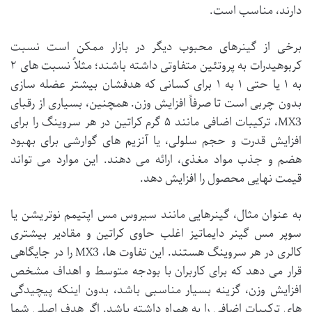
دارند، مناسب است.
برخی از گینرهای محبوب دیگر در بازار ممکن است نسبت
کربوهیدرات به پروتئین متفاوتی داشته باشند؛ مثلاً نسبت های ۲
به ۱ یا حتی ۱ به ۱ برای کسانی که هدفشان بیشتر عضله سازی
بدون چربی است تا صرفاً افزایش وزن. همچنین، بسیاری از رقبای
MX3، ترکیبات اضافی مانند ۵ گرم کراتین در هر سروینگ را برای
افزایش قدرت و حجم سلولی، یا آنزیم های گوارشی برای بهبود
هضم و جذب مواد مغذی، ارائه می دهند. این موارد می تواند
قیمت نهایی محصول را افزایش دهد.
به عنوان مثال، گینرهایی مانند سیروس مس اپتیمم نوتریشن یا
سوپر مس گینر دایماتیز اغلب حاوی کراتین و مقادیر بیشتری
کالری در هر سروینگ هستند. این تفاوت ها، MX3 را در جایگاهی
قرار می دهد که برای کاربران با بودجه متوسط و اهداف مشخص
افزایش وزن، گزینه بسیار مناسبی باشد، بدون اینکه پیچیدگی
های ترکیبات اضافی را به همراه داشته باشد. اگر هدف اصلی شما