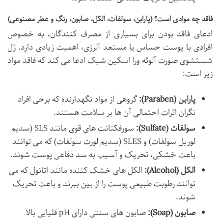
فاقد چه موادی است؟ (پارابن، سولفات، الکل، صابون، رنگ و عطر مصنوعی)
ادعای فاقد بودن برای بسیاری از مصرف کنندگان، به خصوص
افرادی با پوست حساس یا مستعد آلرژی، اهمیت زیادی دارد. ژل
شستشوی صورت آلوئه ورا اسکین شیک ادعا می کند که فاقد مواد
زیر است:
پارابن (Paraben):
گروهی از مواد نگهدارنده که برخی افراد
نگران اثرات احتمالی آن ها بر سلامت هستند.
سولفات (Sulfate):
سورفکتانت های قوی مانند SLS (سدیم
لوریل سولفات) و SLES (سدیم لورت سولفات) که می توانند
باعث خشکی، تحریک و آسیب به سد دفاعی پوست شوند.
الکل (Alcohol):
الکل های خشک کننده مانند اتانول که می
توانند رطوبت طبیعی پوست را از بین ببرند و باعث تحریک
شوند.
صابون (Soap):
صابون های سنتی دارای pH قلیایی بالا