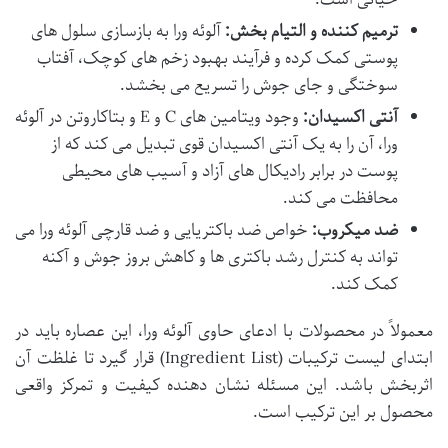
ترمیم کننده و التیام بخش:
آلوئه ورا به بازسازی سلول های
پوستی کمک کرده و فرآیند بهبود زخم های کوچک، آفتاب
سوختگی و جای جوش را تسریع می بخشد.
آنتی اکسیدان:
وجود ویتامین های C و E و بتاکاروتن در آلوئه
ورا، آن را به یک آنتی اکسیدان قوی تبدیل می کند که از
پوست در برابر رادیکال های آزاد و آسیب های محیطی
محافظت می کند.
ضد میکروب:
خواص ضد باکتریایی و ضد قارچی آلوئه ورا می
تواند به کنترل رشد باکتری ها و کاهش بروز جوش و آکنه
کمک کند.
معمولاً در محصولات با ادعای حاوی آلوئه ورا، این عصاره باید در
ابتدای لیست ترکیبات (Ingredient List) قرار گیرد تا غلظت آن
اثربخش باشد. این مسئله نشان دهنده کیفیت و تمرکز واقعی
محصول بر این ترکیب است.