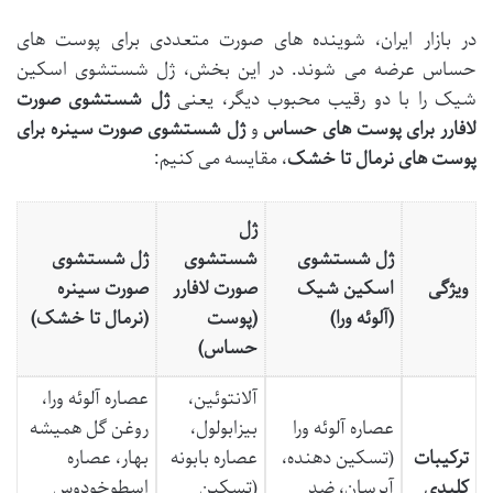
در بازار ایران، شوینده های صورت متعددی برای پوست های
حساس عرضه می شوند. در این بخش، ژل شستشوی اسکین
شیک را با دو رقیب محبوب دیگر، یعنی
ژل شستشوی صورت
لافارر برای پوست های حساس
و
ژل شستشوی صورت سینره برای
پوست های نرمال تا خشک
، مقایسه می کنیم:
ژل
ژل شستشوی
شستشوی
ژل شستشوی
ویژگی
اسکین شیک
صورت لافارر
صورت سینره
(آلوئه ورا)
(پوست
(نرمال تا خشک)
حساس)
آلانتوئین،
عصاره آلوئه ورا،
عصاره آلوئه ورا
بیزابولول،
روغن گل همیشه
ترکیبات
(تسکین دهنده،
عصاره بابونه
بهار، عصاره
کلیدی
آبرسان، ضد
(تسکین
اسطوخودوس