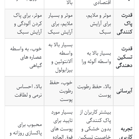
اقتصادی
بالا
قدرت
موثر و ملایم،
موثر و بسیار
موثر، برای پاک
پاک
برای آرایش
ملایم، برای
کردن آلودگی و
کنندگی
سبک
آرایش سبک
آرایش سبک
بسیار بالا به
قدرت
خوب، به واسطه
بسیار بالا به
واسطه
تسکین
عصاره های
واسطه آلوئه ورا
آلانتوئین و
دهندگی
گیاهی
بیزابولول
خوب، حفظ
بالا، حفظ رطوبت
بالا، احساس
آبرسانی
رطوبت
پوست
نرمی و لطافت
پوست
بیشتر کاربران از
بسیار مورد
پاک کنندگی
تایید برای
محبوب برای
تجربه
بدون خشکی و
پوست های
پاکسازی روزانه و
کاربری
خاصیت تسکین
فوق العاده