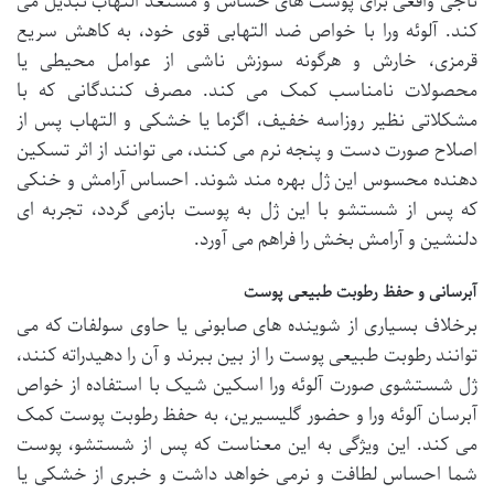
ناجی واقعی برای پوست های حساس و مستعد التهاب تبدیل می
کند. آلوئه ورا با خواص ضد التهابی قوی خود، به کاهش سریع
قرمزی، خارش و هرگونه سوزش ناشی از عوامل محیطی یا
محصولات نامناسب کمک می کند. مصرف کنندگانی که با
مشکلاتی نظیر روزاسه خفیف، اگزما یا خشکی و التهاب پس از
اصلاح صورت دست و پنجه نرم می کنند، می توانند از
اثر تسکین
دهنده محسوس
این ژل بهره مند شوند. احساس آرامش و خنکی
که پس از شستشو با این ژل به پوست بازمی گردد، تجربه ای
دلنشین و آرامش بخش را فراهم می آورد.
آبرسانی و حفظ رطوبت طبیعی پوست
برخلاف بسیاری از شوینده های صابونی یا حاوی سولفات که می
توانند رطوبت طبیعی پوست را از بین ببرند و آن را دهیدراته کنند،
ژل شستشوی صورت آلوئه ورا اسکین شیک با استفاده از خواص
آبرسان آلوئه ورا و حضور گلیسیرین، به حفظ رطوبت پوست کمک
می کند. این ویژگی به این معناست که پس از شستشو، پوست
شما احساس لطافت و نرمی خواهد داشت و خبری از خشکی یا