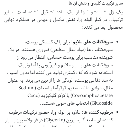
سایر ترکیبات کلیدی و نقش آن ها
یک ژل شستشو تنها از یک ماده تشکیل نشده است. سایر
ترکیبات در کنار آلوئه ورا، نقش مکمل و مهمی در عملکرد نهایی
محصول ایفا می کنند:
سورفکتانت های ملایم:
برای پاک کنندگی پوست،
سورفکتانت ها (مواد فعال سطحی) ضروری هستند. در یک
شوینده مناسب برای پوست حساس، انتظار می رود از
سورفکتانت های بسیار ملایم و غیرآیونی یا آمفوتریک
استفاده شود که کف کمتری تولید می کنند اما بدون آسیب
به سد دفاعی پوست، آلودگی ها را از بین می برند. به عنوان
مثال، موادی مانند
سدیم کوکوآمفو استات
(Sodium
Cocoamphoacetate) یا
کوکو گلوکوزید
(Coco
Glucoside) انتخاب های خوبی هستند.
مرطوب کننده ها:
علاوه بر آلوئه ورا، حضور ترکیبات مرطوب
کننده ای مانند
گلیسیرین
(Glycerin) در فرمولاسیون بسیار