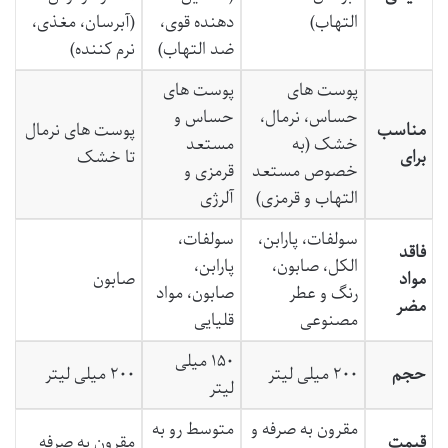
التهاب)
دهنده قوی،
(آبرسان، مغذی،
ضد التهاب)
نرم کننده)
پوست های
پوست های
حساس، نرمال،
حساس و
مناسب
پوست های نرمال
خشک (به
مستعد
برای
تا خشک
خصوص مستعد
قرمزی و
التهاب و قرمزی)
آلرژی
سولفات، پارابن،
سولفات،
فاقد
الکل، صابون،
پارابن،
مواد
صابون
رنگ و عطر
صابون، مواد
مضر
مصنوعی
قلیایی
۱۵۰ میلی
حجم
۲۰۰ میلی لیتر
۲۰۰ میلی لیتر
لیتر
مقرون به صرفه و
متوسط رو به
قیمت
مقرون به صرفه