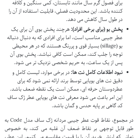
برای فصول گرم سال مانند تابستان، کمی سنگین و کلافه
کننده باشد. این محدودیت فصلی، قابلیت استفاده از آن را
در طول سال کاهش می دهد.
پخش بو (برای برخی افراد):
هرچند پخش بوی آن برای یک
عطر جیبی مناسب است، اما برای افرادی که به دنبال دنباله
بو (sillage) بسیار قوی و پررنگ هستند که در هر محیطی
توجه را جلب کند، ممکن است کافی نباشد. پخش بوی آن
پس از یک ساعت، به حریم شخصی نزدیک تر می شود.
نبود اطلاعات کامل نت ها:
در برخی موارد، لیست کامل و
دقیق نت های بویایی توسط برند ارائه نمی شود که برای
عطردوستان حرفه ای، ممکن است یک نقطه ضعف باشد.
این امر باعث می شود معرفی نت های بویایی عطر ژک ساف
کد گاهی بر پایه حدس و گمان باشد.
در مجموع، نقاط قوت عطر جیبی مردانه ژک ساف مدل Code به
طور قابل توجهی بر نقاط ضعف آن غلبه می کند، به خصوص
زمانی که ارزش خرید آن را با قیمت مقایسه می کنیم. این عطر،