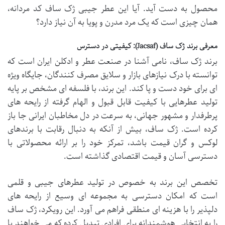
محصول به دست آید. آیا این عطر جیبی ژک ساف کد مردانه،
همان چیزی است که یک مرد مدرن و پویا به آن نیاز دارد؟
معرفی برند ژک ساف (Jacsaf): کیفیتی در دسترس
برند ژک ساف، نامی آشنا در صنعت عطر و ادکلن ایران است که
توانسته با درک نیازهای بازار و سلایق مصرف کنندگان، جایگاه ویژه
ای برای خود دست و پا کند. این برند، با فلسفه ای مشخص بر پایه
تولید عطرهایی با کیفیت قابل قبول و الهام گرفته از رایحه های
پرطرفدار و مشهور جهانی، به سرعت در دل مخاطبان ایرانی جا باز
کرده است. ژک ساف، بیش از آنکه به دنبال رقابت با برندهای
لوکس و گران قیمت باشد، تمرکز خود را بر ارائه محصولاتی با
دسترسی آسان و قیمت اقتصادی گذاشته است.
تخصص این برند به خصوص در تولید عطرهای جیبی و قلمی
است که امکان دسترسی به مجموعه ای وسیع از رایحه های
دلپذیر را با هزینه ای منطقی فراهم می آورد. این رویکرد، ژک ساف
را به انتخابی هوشمندانه برای افرادی تبدیل کرده که می خواهند با