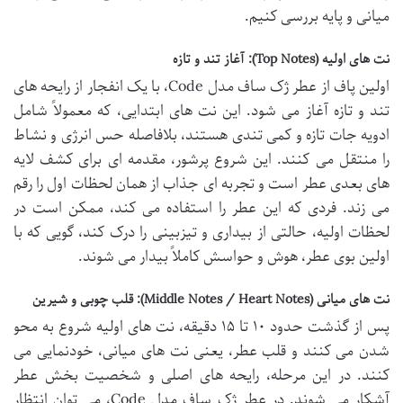
میانی و پایه بررسی کنیم.
نت های اولیه (Top Notes): آغاز تند و تازه
اولین پاف از عطر ژک ساف مدل Code، با یک انفجار از رایحه های
تند و تازه آغاز می شود. این نت های ابتدایی، که معمولاً شامل
ادویه جات تازه و کمی تندی هستند، بلافاصله حس انرژی و نشاط
را منتقل می کنند. این شروع پرشور، مقدمه ای برای کشف لایه
های بعدی عطر است و تجربه ای جذاب از همان لحظات اول را رقم
می زند. فردی که این عطر را استفاده می کند، ممکن است در
لحظات اولیه، حالتی از بیداری و تیزبینی را درک کند، گویی که با
اولین بوی عطر، هوش و حواسش کاملاً بیدار می شوند.
نت های میانی (Middle Notes / Heart Notes): قلب چوبی و شیرین
پس از گذشت حدود ۱۰ تا ۱۵ دقیقه، نت های اولیه شروع به محو
شدن می کنند و قلب عطر، یعنی نت های میانی، خودنمایی می
کنند. در این مرحله، رایحه های اصلی و شخصیت بخش عطر
آشکار می شوند. در عطر ژک ساف مدل Code، می توان انتظار