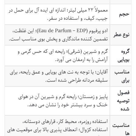
معمولاً ۲۲ میلی لیتر؛ اندازه ای ایده آل برای حمل در
حجم
جیب، کیف، و استفاده در سفر.
ادو پرفیوم (Eau de Parfum – EDP)؛ این غلظت،
نوع عطر
تضمین کننده ماندگاری و پخش بوی مناسب است.
گروه
گرم و شیرین (شرقی)؛ رایحه ای که حس گرمی و
بویایی
آرامش را به ارمغان می آورد.
مناسب
آقایان؛ با توجه به نت های بویایی و عمق رایحه، برای
برای
سلیقه مردانه طراحی شده است.
فصول
پاییز و زمستان؛ رایحه گرم و شیرین آن در هوای
توصیه
خنک و سرد بیشتر خود را نشان می دهد.
شده
استفاده روزمره، محیط کار، قرارهای دوستانه،
مناسبت
استفاده کژوال؛ انعطاف پذیری بالا برای موقعیت های
ها