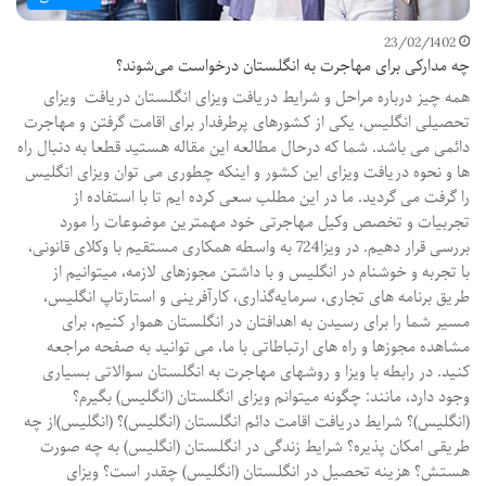
23/02/1402
چه مدارکی برای مهاجرت به انگلستان درخواست می‌شوند؟
همه چیز درباره مراحل و شرایط دریافت ویزای انگلستان دریافت ویزای
تحصیلی انگلیس، یکی از کشورهای پرطرفدار برای اقامت گرفتن و مهاجرت
دائمی می باشد. شما که درحال مطالعه این مقاله هستید قطعا به دنبال راه
ها و نحوه دریافت ویزای این کشور و اینکه چطوری می توان ویزای انگلیس
را گرفت می گردید. ما در این مطلب سعی کرده ایم تا با استفاده از
تجربیات و تخصص وکیل مهاجرتی خود مهمترین موضوعات را مورد
بررسی قرار دهیم. در ویزا724 به واسطه همکاری مستقیم با وکلای قانونی،
با تجربه و خوشنام در انگلیس و با داشتن مجوزهای لازمه، میتوانیم از
طریق برنامه های تجاری، سرمایه‌گذاری، کارآفرینی و استارتاپ انگلیس،
مسیر شما را برای رسيدن به اهدافتان در انگلستان هموار کنیم، برای
مشاهده مجوزها و راه های ارتباطاتی با ما، می توانيد به صفحه مراجعه
کنید. در رابطه با ویزا و روشهای مهاجرت به انگلستان سوالاتی بسیاری
وجود دارد، مانند: چگونه میتوانم ویزای انگلستان (انگلیس) بگیرم؟
(انگلیس)؟ شرایط دریافت اقامت دائم انگلستان (انگلیس)؟ (انگلیس)از چه
طریقی امکان پذیره؟ شرایط زندگی در انگلستان (انگلیس) به چه صورت
هستش؟ هزینه تحصیل در انگلستان (انگلیس) چقدر است؟ ویزای