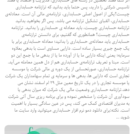
اگر شما قصد تحصیل در رشته‌ های حسابداری، مدیریت و اقتصاد یا قصد
تاسیس شرکتی را دارید، پس حتما باید بدانید که ترازنامه حسابداری
چیست؟یکی از اصول اصلی حسابداری، تزارنامه‌ی مالی آن است. معادله‌ی
حسابداری، الفبای تشکیل ترازنامه می ‌باشد. پس اگر بخواهید بدانید
ترازنامه حسابداری چیست، باید معادله ‌ی حسابداری را بدانید. ترازنامه
حسابداری چیست؟ همانطوری که گفتیم، برای دانستن ترازنامه‌ی
حسابداری باید معادله‌ی حسابداری را بدانید؛ معادله حسابداری برابر با
یک جمع جبری بسیار ساده است. دارایی مساوی است با بدهی بعلاوه
سرمایه؛ یعنی اینکه دارایی ما یا از آورده ما یا از بدهی ما یا جمع این دو
است. مبنا و تعریف ترازنامه‌ی حسابداری هم از دل همین معامله می‌آید.
ترازنامه حسابداری، صورتحسابی از یک دوره ‌ی مالی شرکت یا موسسه
تجاری است که دارایی ها، بدهی‌ ها و سرمایه‌ ی تمام سهامداران یک شرکت
یا موسسه تجاری را در یک تاریخ معین مثل ۲۹ ام اسفند نشان می
‌دهد.ترازنامه حسابداری وضعیت مالی یک شرکت که میزان بدهی یا
سودآوری آن شرکت را مشخص نموده و برای برنامه ‌ریزی سال آتی شرکت
به مدیران اقتصادی کمک می‌ کند، پس در عین سادگی بسیار با اهمیت
است. نکته:برای دانلود دمو نرم افزار حسابداری میتوانید وارد سایت ما
شوید …