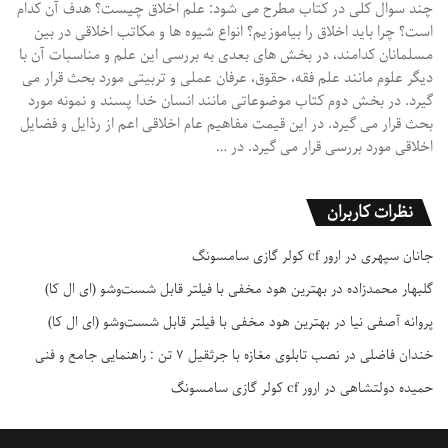
چند سوال کلی در کتاب مطرح می شود: علم اخلاق چیست؟ هدف آن کدام
است؟ چرا باید اخلاق را بیاموزیم؟ انواع شیوه ها و مکاتب اخلاقی در بین
مسلمانان کدامند، در بخش های بعدی به بررسی این علم و مناسبات آن با
دیگر علوم مانند علم فقه، حقوق، عرفان عملی و تربیتی مورد بحث قرار می
گیرد. در بخش دوم کتاب موضوعاتی مانند انسان خدا پسند و نمونه مورد
بحث قرار می گیرد. در این قیمت مفاهیم عام اخلاقی اعم از رذایل و فضایل
اخلاقی مورد بررسی قرار می گیرد. در …
نظرات کاربران
جانان سپهری
در
ارور cf کولر گازی سامسونگ
گلبهار محمدزاده
در
بهترین هود مخفی با فیلتر قابل شست‌وشو (ای ال کا)
پروانه آصفی نیا
در
بهترین هود مخفی با فیلتر قابل شست‌وشو (ای ال کا)
خندان فاضلی
در
نصب تابلوی مغازه با جرثقیل ۷ تن : راهنمایی جامع و فنی
حمیده دولتشاهی
در
ارور cf کولر گازی سامسونگ