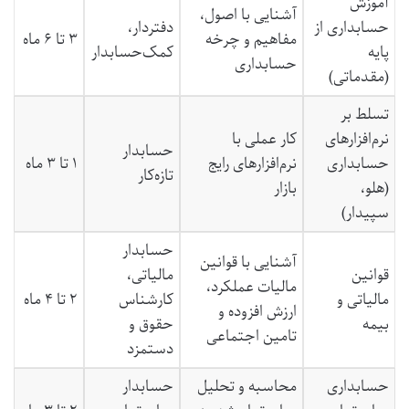
آموزش
آشنایی با اصول،
حسابداری از
دفتردار،
مفاهیم و چرخه
۳ تا ۶ ماه
پایه
کمک‌حسابدار
حسابداری
(مقدماتی)
تسلط بر
نرم‌افزارهای
کار عملی با
حسابدار
حسابداری
نرم‌افزارهای رایج
۱ تا ۳ ماه
تازه‌کار
(هلو،
بازار
سپیدار)
حسابدار
آشنایی با قوانین
قوانین
مالیاتی،
مالیات عملکرد،
مالیاتی و
کارشناس
۲ تا ۴ ماه
ارزش افزوده و
بیمه
حقوق و
تامین اجتماعی
دستمزد
حسابداری
محاسبه و تحلیل
حسابدار