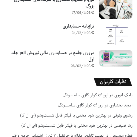
بزرگ
17/06/1403
ترازنامه حسابداری
24/12/1402
مروری جامع بر حسابداری مالی نوروش pdf جلد
اول
08/02/1402
نظرات کاربران
بابک انوری
در
ارور cf کولر گازی سامسونگ
امجد بختیاری
در
ارور cf کولر گازی سامسونگ
رهاوی وثوقی
در
بهترین هود مخفی با فیلتر قابل شست‌وشو (ای ال کا)
رها ضیغمی
در
بهترین هود مخفی با فیلتر قابل شست‌وشو (ای ال کا)
قطره موسویان
در
نصب تابلوی مغازه با جرثقیل ۷ تن : راهنمایی جامع و فنی