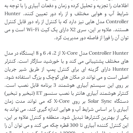
اطلاعات را تجزیه و تحلیل کرده و زمان و دفعات آبیاری را با توجه به
شرایط آب و هوایی مختلف و از راه دور تعیین کنند. Hunter
Controller مدل هایی نیز دارد که با کنترل از راه دور قابل کنترل
هستند. علاوه بر این، سری X2 دارای یک کیت Wi-Fi است و می
توان آن را فورا از فاصله دور مدیریت کرد.
Controller Hunter مدل X-Core از 2، 4، 6 و 8 ایستگاه در مدل
های مختلف پشتیبانی می کند و با خورشید سازگار است. کنترلر
Hunter دارای گزینه ای برای کنترل پمپ از طریق شیر جریان
اصلی است و می تواند در مکان های کوچک و بزرگ استفاده شود.
بر روی این سیستم آبیاری هوشمند 3 برنامه قابل نصب است.
کنترلر هوشمند آبیاری هانتر با نصب سنسور ET (تبخیر و تبخیر)
دستگاه Solar Sync بر روی X-Core که می تواند مدت زمان
آبیاری را بر اساس شرایط آب و هوایی اندازه گیری کند، می تواند به
یکی از بهترین کنترلرها تبدیل شود. منطقه و کنترل علاوه بر این،
این کنترل کننده آبیاری تا 300 قطره چکه می کند و می توان آن را