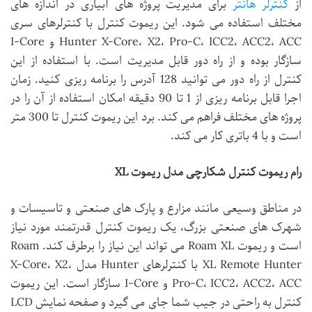
از
کنترلر هانتر
برای مدیریت پروژه های آبیاری در اندازه های
مختلف استفاده می شود. این ریموت کنترل با کنترلرهای سری
Hunter X-Core، X2، Pro-C، ICC2، ACC2، ACC و I-Core
سازگار بوده و از راه دور قابل مدیریت است. با استفاده از این
کنترل از راه دور می توانید 128 آدرس را برنامه ریزی کنید. زمان
اجرا قابل برنامه ریزی از 1 تا 90 دقیقه امکان استفاده از آن را در
پروژه های مختلف فراهم می کند. برد این ریموت کنترل تا 300 متر
است و با 4 باتری کار می کند.
رام ریموت کنترل شکارچی مدل ریموت XL
در مناطق وسیعی مانند مزارع و پارک های صنعتی و تاسیسات و
شهرک های صنعتی بزرگ، یک ریموت کنترل قدرتمند مورد نیاز
است و ریموت Roam XL می تواند این نیاز را برطرف کند. Roam
XL Remote Hunter با کنترلرهای Hunter مدل X-Core، X2،
Pro-C، ICC2، ACC2، ACC و I-Core سازگار است. این ریموت
کنترل به راحتی در جیب شما جای می گیرد و صفحه نمایش LCD