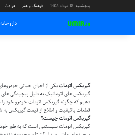
پنجشنبه، 15 مرداد 1405
فرهنگ و هنر
حوادث
داروخانه
گیربکس اتومات
یکی از اجزای حیاتی خودروهای م
گیربکس های اتوماتیک به دلیل پیچیدگی های فنی
دهیم که چگونه گیربکس اتومات خودرو خود را چ
قطعات باکیفیت و اطلاع از
قیمت گیربکس
به ش
گیربکس اتومات چیست؟
گیربکس اتومات سیستمی است که به طور خودکار دن
پیچیده ای مانند مبدل گشتاور مجموعه دنده ه