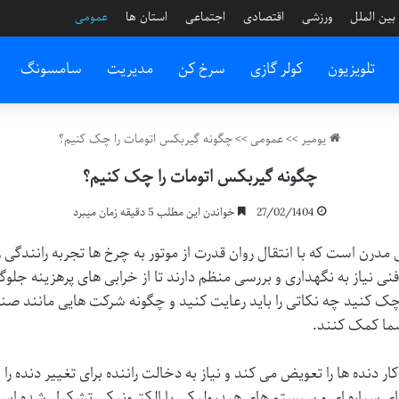
بین الملل
ورزشی
اقتصادی
اجتماعی
استان ها
عمومی
تلویزیون
کولر گازی
سرخ کن
مدیریت
سامسونگ
یومیر
>>
عمومی
>>
چگونه گیربکس اتومات را چک کنیم؟
چگونه گیربکس اتومات را چک کنیم؟
27/02/1404
خواندن این مطلب 5 دقیقه زمان میبرد
درن است که با انتقال روان قدرت از موتور به چرخ ها تجربه رانندگی را
 نیاز به نگهداری و بررسی منظم دارند تا از خرابی های پرهزینه جلوگ
ک کنید چه نکاتی را باید رعایت کنید و چگونه شرکت هایی مانند
صنا
ما کمک کنند.
ده ها را تعویض می کند و نیاز به دخالت راننده برای تغییر دنده را ا
ای سیاره ای و سیستم های هیدرولیکی یا الکترونیکی تشکیل شده است