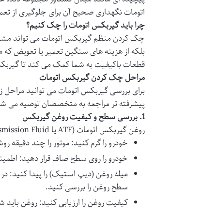
اتومات نگهداری صحیح آن برای جلوگیری از تع
چرا باید گیربکس اتومات را چک کنیم؟
چک کردن منظم گیربکس اتومات می تواند مشکلا
بلکه از هزینه های سنگین تعمیر یا تعویض که مع
قطعات باکیفیت به شما کمک می کند تا گیربکس خ
مراحل چک کردن گیربکس اتومات
برای بررسی گیربکس اتومات می توانید مراحل زیر 
پیشرفته تر مراجعه به متخصصان توصیه می شو
1.
بررسی سطح و کیفیت روغن گیربکس
روغن گیربکس اتومات (ATF یا Automatic Transmission Fluid) نقش حیاتی در روانکاری خنک سازی و انتقال قدرت دارد. برای چک کردن روغن گیربکس:
خودرو را گرم کنید
: موتور را چند دقیقه ر
خودرو را روی سطح صاف قرار دهید
: اطمینان
میله روغن (دیپ استیک) را پیدا کنید
: در
سطح روغن را بررسی کنید.
کیفیت روغن را ارزیابی کنید
: روغن باید ش