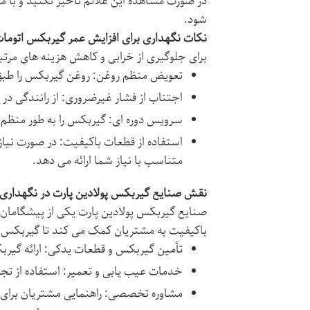
در صورت مشاهده این علائم تأخیر نکنید و ب
شود.
نکات نگهداری برای افزایش عمر گیربکس اتوما
برای جلوگیری از خرابی و کاهش هزینه های مرتب
تعویض منظم روغن
: روغن گیربکس را طبق توصیه سازنده (مع
اجتناب از فشار غیرضروری
: از رانندگی د
سرویس دوره ای
: گیربکس را به طور منظ
استفاده از قطعات باکیفیت
: در صورت نیا
متناسب با نیاز شما ارائه می دهد.
نقش صنایع گیربکس پولادین پارت در نگهدار
صنایع گیربکس پولادین پارت
یکی از پیشگامان 
باکیفیت به مشتریان کمک می کند تا گیربکس ها
تأمین گیربکس و قطعات یدکی
: ارائه گی
خدمات عیب یابی و تعمیر
: استفاده از 
مشاوره تخصصی
: راهنمایی مشتریان بر