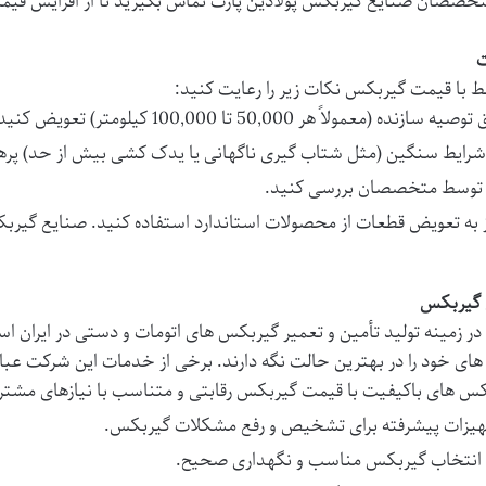
ا متخصصان
صنایع گیربکس پولادین پارت
تماس بگیرید تا از افزایش
قیم
ت
ط با
قیمت گیربکس
نکات زیر را رعایت کنید:
مولاً هر 50,000 تا 100,000 کیلومتر) تعویض کنید.
ر شرایط سنگین (مثل شتاب گیری ناگهانی یا یدک کشی بیش از حد) پره
م توسط متخصصان بررسی کنید.
ز به تعویض قطعات از محصولات استاندارد استفاده کنید.
صنایع گیربک
ی گیربکس
در زمینه تولید تأمین و تعمیر گیربکس های اتومات و دستی در ایران 
ی خود را در بهترین حالت نگه دارند. برخی از خدمات این شرکت عبارت
ربکس های باکیفیت با
قیمت گیربکس
رقابتی و متناسب با نیازهای مشتر
تجهیزات پیشرفته برای تشخیص و رفع مشکلات گیربکس.
ای انتخاب گیربکس مناسب و نگهداری صحیح.