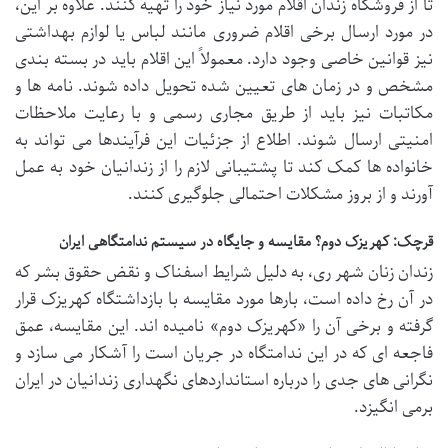
تا از فروشگاه زندان اقلام مورد نیاز خود را تهیه کنند. علاوه بر این،
در مورد ارسال برخی اقلام ضروری مانند لباس یا لوازم بهداشتی
نیز قوانین خاصی وجود دارد. معمولاً این اقلام باید در بسته بندی
مشخص و در زمان های تعیین شده تحویل داده شوند. نامه ها و
مکاتبات نیز باید از طریق مجاری رسمی و با رعایت ملاحظات
امنیتی ارسال شوند. اطلاع از جزئیات این فرآیندها می تواند به
خانواده ها کمک کند تا پشتیبانی لازم را از زندانیان خود به عمل
آورند و از بروز مشکلات احتمالی جلوگیری کنند.
قرچک: کهریزک دوم؟ مقایسه و جایگاه در سیستم ندامتگاهی ایران
زندان زنان شهر ری، به دلیل شرایط اسفناک و نقض حقوق بشر که
در آن رخ داده است، بارها مورد مقایسه با بازداشتگاه کهریزک قرار
گرفته و برخی آن را «کهریزک دوم» نامیده اند. این مقایسه، عمق
فاجعه ای که در این ندامتگاه در جریان است را آشکار می سازد و
نگرانی های جدی را درباره استانداردهای نگهداری زندانیان در ایران
برمی انگیزد.