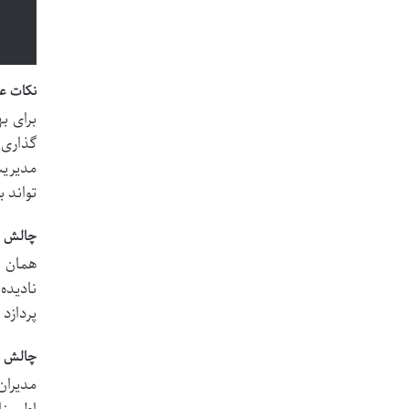
نکات عم
برای ب
گذاری 
مدیریت
تواند 
چالش ها
همان ط
نادیده
پردازد 
چالش ها
مدیران