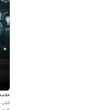
خلاصه 
کتاب
خ
راه دو