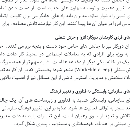
ن حاصل کنند که وظایف به درستی انجام می شود؟ گذار از نظارت ب
د تغییر ذهنیت و توسعه مهارت های جدید است. از دست دادن تعام
 تیمی را دشوار سازد. مدیران باید راه های جایگزینی برای تقویت ارتب
اس انزوا در میان آن ها پیدا کنند. این کار نیازمند تلاش مضاعف برای
ی فردی کارمندان دورکار: انزوا و خزش شغلی
ان دورکار نیز با چالش های خاص خود دست و پنجه نرم می کنند. احس
ه ویژه برای افرادی که به تعاملات اجتماعی در محیط کار عادت دا
میک در خانه، یکی دیگر از دغدغه ها است. شاید مهم تر از همه، مرزگ
به خزش شغلی (Work-life creep) منجر شود؛ وضعیتی که در
ت سلامتی و مدیریت استرس ناشی از این مسائل نیز از اهمیت بالایی 
ی سازمانی: وابستگی به فناوری و تغییر فرهنگ
 سازمانی، وابستگی شدید به فناوری و زیرساخت های آن، یک چالش
ند منجر به توقف فعالیت ها شود. علاوه بر این، تغییر فرهنگ سازمانی
تلاش و تعهد از سوی رهبران است. این تغییرات باید به دقت مدی
مبتنی بر اعتماد، خودمختاری و مسئولیت پذیری شکل گیرد.