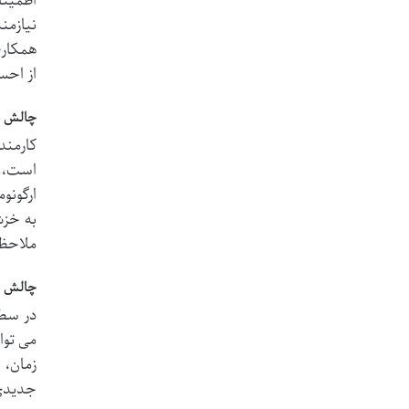
اطمینا
نیازمن
همکاری
از احس
چالش ها
کارمند
است، ب
ارگونو
ملاحظا
چالش ها
در سطح
می توا
زمان، 
جدیدی 