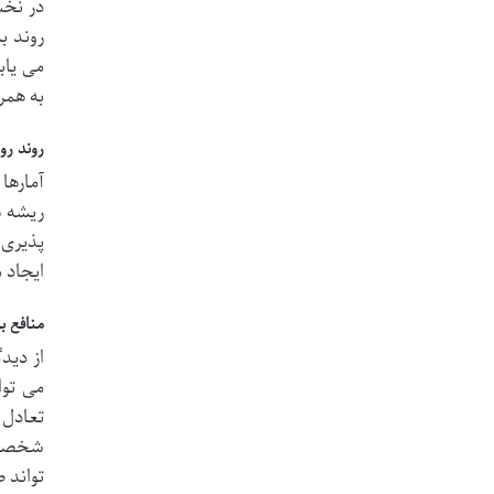
در نخس
روند ب
می یاب
به همرا
روند رو
آمارها
ریشه ه
پذیری 
ایجاد 
منافع ب
از دید
می توا
تعادل 
شخصی، 
تواند 