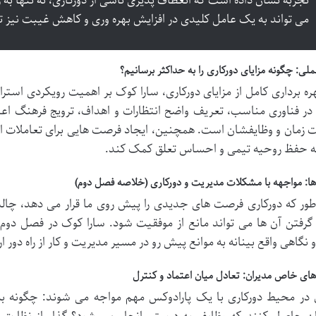
تجربه نشان داده است که انعطاف پذیری ناشی از دورکاری، نه تنها به 
می تواند به یک عامل کلیدی در افزایش بهره وری و کاهش غیبت نیز 
لی: چگونه مزایای دورکاری را به حداکثر برسانیم؟
هره برداری کامل از مزایای دورکاری، سارا کوک بر اهمیت رویکردی استر
در فناوری مناسب، تعریف واضح انتظارات و اهداف، ترویج فرهنگ اعت
 زمان و وظایفشان است. همچنین، ایجاد فرصت هایی برای تعاملات
به حفظ روحیه تیمی و احساس تعلق کمک کند.
: مواجهه با مشکلات مدیریت و دورکاری (خلاصه فصل دوم)
ور که دورکاری فرصت های جدیدی را پیش روی ما قرار می دهد، چالش 
 گرفتن آن ها می تواند مانع از موفقیت شود. سارا کوک در فصل دو
و نگاهی واقع بینانه به موانع پیش رو در مسیر مدیریت و کار از راه دور ا
ی خاص مدیران: تعادل میان اعتماد و کنترل
 در محیط دورکاری با یک پارادوکس مهم مواجه می شوند: چگونه به 