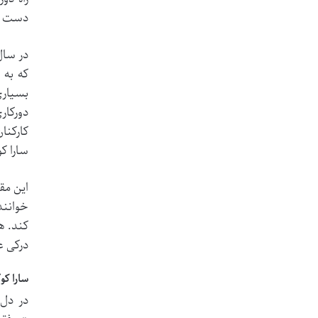
دست یا
در سال
که به 
بسیاری
دورکار
کارکنا
سارا ک
این مق
خوانند
کند. ه
درکی ع
سارا کو
در دل 