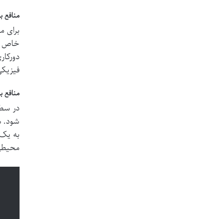
منافع ب
برای م
خاص نی
دورکار
فیزیکی
منافع ب
در سطح
شود. س
به یک 
محیطی 