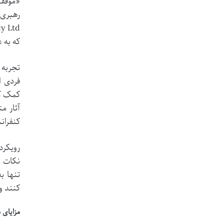
رهبری 
که به 
تجربه 
فردی ا
کمک کر
آثار م
کنفران
رویکرد 
نکات ع
تنها ب
کنند و
مزایای 