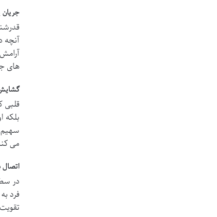
جریان ی
قدرشنا
آنچه د
آرامش 
های جد
گشایش 
قلبی ک
بلکه ا
سهیم ش
می کند
اتصال 
در سط
فرد به
تقویت 