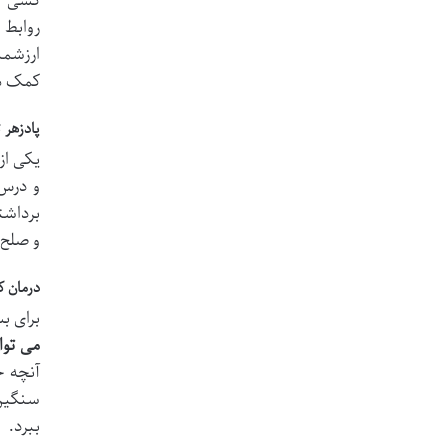
کسی که
روابط 
ارزشمن
کمک می
پادزهر 
یکی از
و درس 
برداشت
و صلح 
درمان 
برای ب
می توا
آنچه خ
سنگین 
ببرد.