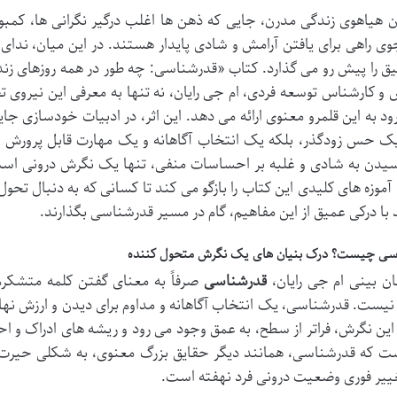
ن هیاهوی زندگی مدرن، جایی که ذهن ها اغلب درگیر نگرانی ها، کمب
 راهی برای یافتن آرامش و شادی پایدار هستند. در این میان، ندا
یق را پیش رو می گذارد. کتاب «قدرشناسی: چه طور در همه روزهای زن
 و کارشناس توسعه فردی، ام جی رایان، نه تنها به معرفی این نیروی تح
رود به این قلمرو معنوی ارائه می دهد. این اثر، در ادبیات خودسازی جای
یک حس زودگذر، بلکه یک انتخاب آگاهانه و یک مهارت قابل پرورش مع
سیدن به شادی و غلبه بر احساسات منفی، تنها یک نگرش درونی است؟
آموزه های کلیدی این کتاب را بازگو می کند تا کسانی که به دنبال تح
د با درکی عمیق از این مفاهیم، گام در مسیر قدرشناسی بگذارند.
سی چیست؟ درک بنیان های یک نگرش متحول کننده
ن بینی ام جی رایان،
قدرشناسی
صرفاً به معنای گفتن کلمه متشکر
یست. قدرشناسی، یک انتخاب آگاهانه و مداوم برای دیدن و ارزش نهاد
ین نگرش، فراتر از سطح، به عمق وجود می رود و ریشه های ادراک و اح
ست که قدرشناسی، همانند دیگر حقایق بزرگ معنوی، به شکلی حیرت
غییر فوری وضعیت درونی فرد نهفته است.