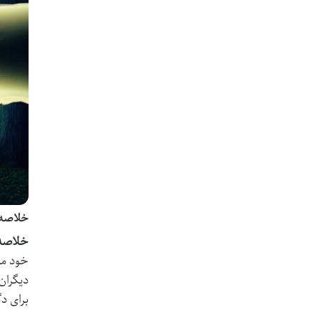
خلاصه 
خلاصه 
خود می
دیگران
برای د