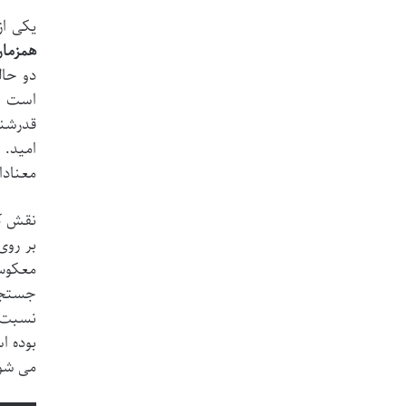
یکی از
همزمان
دو حال
است قر
قدرشنا
امید. 
معنادار
نقش کل
بر روی
معکوس 
جستجو 
نسبت ب
بوده ا
می شو