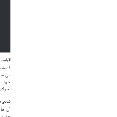
اقیانوس
قدرشنا
می ساز
جهان ه
تحولات
شادی سا
آن ها 
حقیقی 