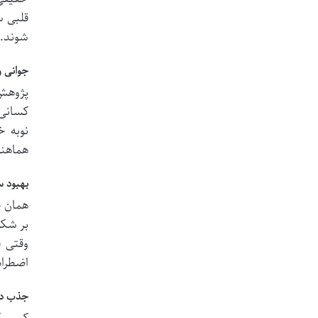
قلبی س
شوند. 
جوانی و
پژوهش 
کسانی 
نوبه خ
هماهنگ
بهبود س
همان ط
بر شکر
وقتی ف
اضطراب
جذب دیگ