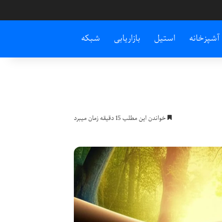
آشپزخانه
استیل
بازاریابی
شبکه
خواندن این مطلب 15 دقیقه زمان میبرد