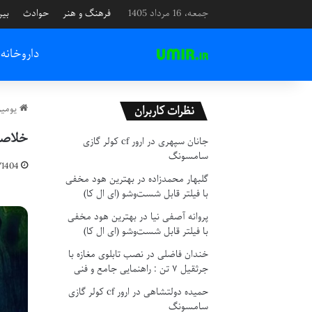
جمعه، 16 مرداد 1405
فرهنگ و هنر
حوادث
بین
داروخانه
یومیر
نظرات کاربران
خلاصه
جانان سپهری
در
ارور cf کولر گازی
سامسونگ
/1404
گلبهار محمدزاده
در
بهترین هود مخفی
با فیلتر قابل شست‌وشو (ای ال کا)
پروانه آصفی نیا
در
بهترین هود مخفی
با فیلتر قابل شست‌وشو (ای ال کا)
خندان فاضلی
در
نصب تابلوی مغازه با
جرثقیل ۷ تن : راهنمایی جامع و فنی
حمیده دولتشاهی
در
ارور cf کولر گازی
سامسونگ