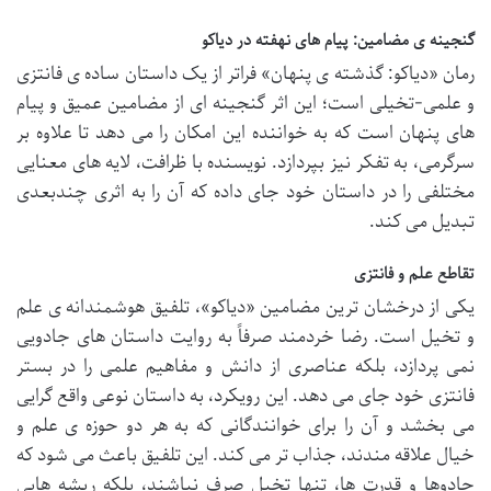
گنجینه ی مضامین: پیام های نهفته در دیاکو
رمان «دیاکو: گذشته ی پنهان» فراتر از یک داستان ساده ی فانتزی
و علمی-تخیلی است؛ این اثر گنجینه ای از مضامین عمیق و پیام
های پنهان است که به خواننده این امکان را می دهد تا علاوه بر
سرگرمی، به تفکر نیز بپردازد. نویسنده با ظرافت، لایه های معنایی
مختلفی را در داستان خود جای داده که آن را به اثری چندبعدی
تبدیل می کند.
تقاطع علم و فانتزی
یکی از درخشان ترین مضامین «دیاکو»، تلفیق هوشمندانه ی علم
و تخیل است. رضا خردمند صرفاً به روایت داستان های جادویی
نمی پردازد، بلکه عناصری از دانش و مفاهیم علمی را در بستر
فانتزی خود جای می دهد. این رویکرد، به داستان نوعی واقع گرایی
می بخشد و آن را برای خوانندگانی که به هر دو حوزه ی علم و
خیال علاقه مندند، جذاب تر می کند. این تلفیق باعث می شود که
جادوها و قدرت ها، تنها تخیل صرف نباشند، بلکه ریشه هایی