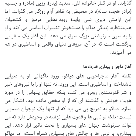
گذراند. او در کنار خانواده اش، سدید (پدر)، رزین (مادر) و جسیم
(برادر هجده ساله)، در محیطی به ظاهر آرام روزگار می گذراند. اما
این آرامش دیری نمی پاید؛ رویدادهایی مرموز و کشفیات
غیرمنتظره، زندگی دیاکو را دستخوش تغییرات اساسی می کند و او
را به سوی سرنوشتی بزرگ سوق می دهد. این آغاز یک سفر بی
بازگشت است که در آن، مرزهای دنیای واقعی و اساطیری در هم
می آمیزند.
آغاز ماجرا و بیداری قدرت ها
نقطه آغاز ماجراجویی های دیاکو، ورود ناگهانی او به دنیایی
ناشناخته و اساطیری است. این ورود، نه تنها او را با نیروهای خیر
و شر قدرتمندی روبرو می کند، بلکه حقایق پنهانی را در مورد
هویت خودش و گذشته ای که از او مخفی مانده بود، آشکار می
سازد. دیاکو به تدریج پی می برد که او تنها یک نوجوان معمولی
نیست؛ بلکه توانایی ها و قدرت هایی نهفته در وجودش دارد که می
تواند سرنوشت جهان های بسیاری را تحت تاثیر قرار دهد. این
بیداری، با ترس ها و چالش های بسیاری همراه است، اما دیاکو