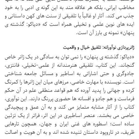
مخاطب ایرانی، بلکه هر علاقه مند به این گونه ی ادبی را به خود
جذب می کند. آثار او غالباً با تلفیقی از سنت های کهن داستانی و
ایده های نوین علمی و تخیلی همراه است که «دیاکو: گذشته ی
پنهان» نمونه ی بارز آن است.
ژانرپردازی نوآورانه: تلفیق خیال و واقعیت
«دیاکو: گذشته ی پنهان» را نمی توان به سادگی در یک ژانر خاص
گنجاند. این کتاب، تلفیقی هنرمندانه از علمی-تخیلی، فانتزی،
جادوگری و حتی اشاراتی به اساطیر و مسائل جامعه شناختی
است. نویسنده با مهارت خاصی، مرزهای میان این ژانرها را کمرنگ
کرده و جهانی را پدید آورده که هم قواعد منطقی علم در آن حکم
فرماست و هم جادو و افسانه ها حضوری پررنگ دارند. این نوآوری،
کتاب را از آثار مشابه متمایز می کند و به آن عمق و پیچیدگی
خاصی می بخشد. عنصر اساطیری در این اثر، فراتر از یک تزئین
ساده است؛ اسطوره های غنی ایران و جهان، همچون تارهایی
ظریف، در تاروپود داستان تنیده شده اند و به آن هویت و اصالت