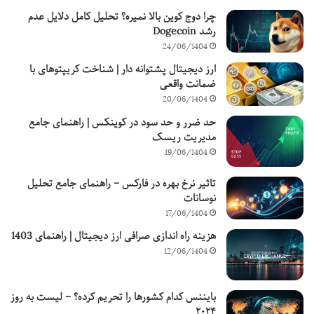
چرا دوج کوین بالا نمیره؟ تحلیل کامل دلایل عدم
رشد Dogecoin
24/06/1404
ارز دیجیتال پشتوانه دار | شناخت کریپتوهای با
ضمانت واقعی
20/06/1404
حد ضرر و حد سود در کوینکس | راهنمای جامع
مدیریت ریسک
19/06/1404
تاثیر نرخ بهره در فارکس – راهنمای جامع تحلیل
نوسانات
17/06/1404
هزینه راه اندازی صرافی ارز دیجیتال | راهنمای 1403
12/06/1404
بایننس کدام کشورها را تحریم کرده؟ – لیست به روز
۲۰۲۴