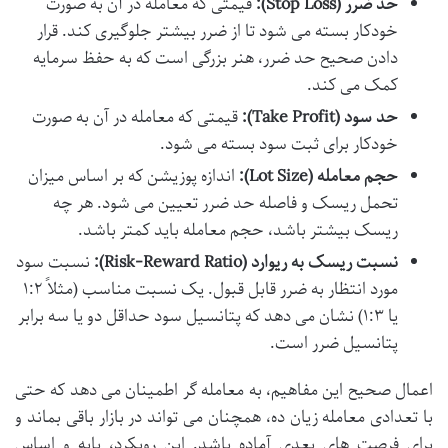
حد ضرر (Stop Loss):
قیمتی که معامله در آن به صورت
خودکار بسته می شود تا از ضرر بیشتر جلوگیری کند. قرار
دادن صحیح حد ضرر، هنر بزرگی است که به حفظ سرمایه
کمک می کند.
حد سود (Take Profit):
قیمتی که معامله در آن به صورت
خودکار برای ثبت سود بسته می شود.
حجم معامله (Lot Size):
اندازه پوزیشن که بر اساس میزان
تحمل ریسک و فاصله حد ضرر تعیین می شود. هر چه
ریسک بیشتر باشد، حجم معامله باید کمتر باشد.
نسبت ریسک به ریوارد (Risk-Reward Ratio):
نسبت سود
مورد انتظار به ضرر قابل قبول. یک نسبت مناسب (مثلاً ۱:۲
یا ۱:۳) نشان می دهد که پتانسیل سود حداقل دو یا سه برابر
پتانسیل ضرر است.
اعمال صحیح این مفاهیم، به معامله گر اطمینان می دهد که حتی
با تعدادی معامله زیان ده، همچنان می تواند در بازار باقی بماند و
برای فرصت های بعدی آماده باشد. این رویکرد، پایه و اساس