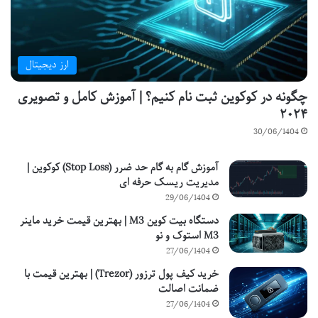
ارز دیجیتال
چگونه در کوکوین ثبت نام کنیم؟ | آموزش کامل و تصویری
۲۰۲۴
30/06/1404
آموزش گام به گام حد ضرر (Stop Loss) کوکوین |
مدیریت ریسک حرفه ای
29/06/1404
دستگاه بیت کوین M3 | بهترین قیمت خرید ماینر
M3 استوک و نو
27/06/1404
خرید کیف پول ترزور (Trezor) | بهترین قیمت با
ضمانت اصالت
27/06/1404