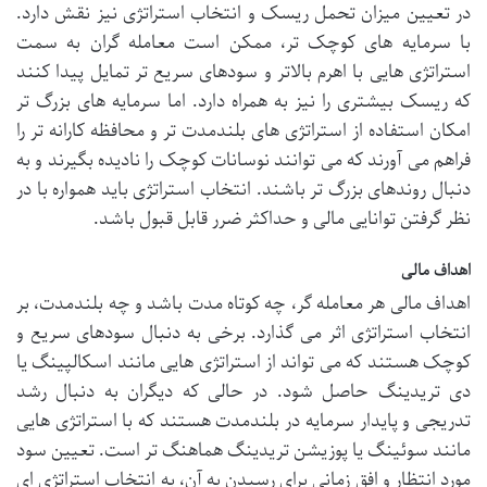
در تعیین میزان تحمل ریسک و انتخاب استراتژی نیز نقش دارد.
با سرمایه های کوچک تر، ممکن است معامله گران به سمت
استراتژی هایی با اهرم بالاتر و سودهای سریع تر تمایل پیدا کنند
که ریسک بیشتری را نیز به همراه دارد. اما سرمایه های بزرگ تر
امکان استفاده از استراتژی های بلندمدت تر و محافظه کارانه تر را
فراهم می آورند که می توانند نوسانات کوچک را نادیده بگیرند و به
دنبال روندهای بزرگ تر باشند. انتخاب استراتژی باید همواره با در
نظر گرفتن توانایی مالی و حداکثر ضرر قابل قبول باشد.
اهداف مالی
اهداف مالی هر معامله گر، چه کوتاه مدت باشد و چه بلندمدت، بر
انتخاب استراتژی اثر می گذارد. برخی به دنبال سودهای سریع و
کوچک هستند که می تواند از استراتژی هایی مانند اسکالپینگ یا
دی تریدینگ حاصل شود. در حالی که دیگران به دنبال رشد
تدریجی و پایدار سرمایه در بلندمدت هستند که با استراتژی هایی
مانند سوئینگ یا پوزیشن تریدینگ هماهنگ تر است. تعیین سود
مورد انتظار و افق زمانی برای رسیدن به آن، به انتخاب استراتژی ای