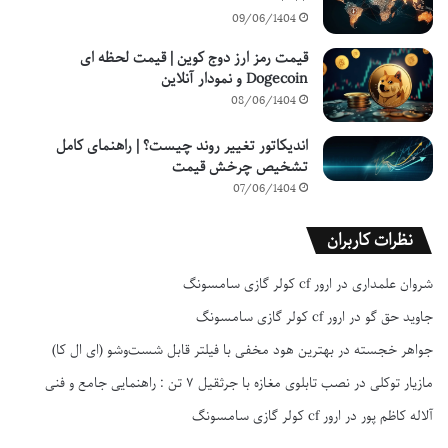
09/06/1404
قیمت رمز ارز دوج کوین | قیمت لحظه ای
Dogecoin و نمودار آنلاین
08/06/1404
اندیکاتور تغییر روند چیست؟ | راهنمای کامل
تشخیص چرخش قیمت
07/06/1404
نظرات کاربران
شروان علمداری
در
ارور cf کولر گازی سامسونگ
جاوید حق گو
در
ارور cf کولر گازی سامسونگ
جواهر خجسته
در
بهترین هود مخفی با فیلتر قابل شست‌وشو (ای ال کا)
مازیار توکلی
در
نصب تابلوی مغازه با جرثقیل ۷ تن : راهنمایی جامع و فنی
آلاله کاظم پور
در
ارور cf کولر گازی سامسونگ