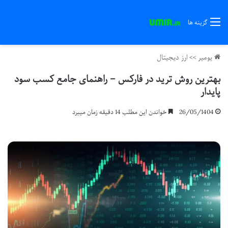
گزینه ها
یومیر
>>
ارز دیجیتال
بهترین روش ترید در فارکس – راهنمای جامع کسب سود
پایدار
26/05/1404
خواندن این مطلب 14 دقیقه زمان میبرد