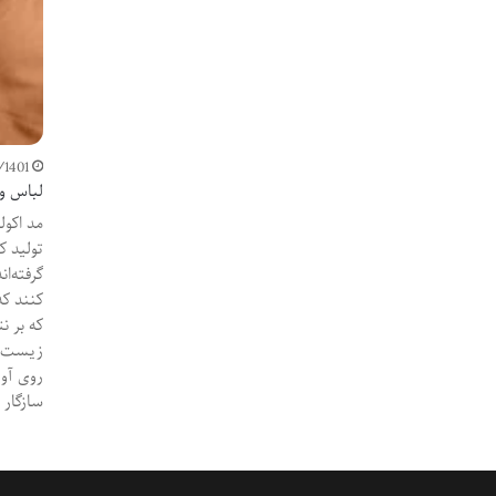
/1401
لباس و
تولید ک
گرفته‌ا
کنند که
که بر ن
زیست آس
روی آور
سازگار 