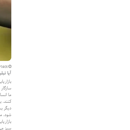
/1401
آیا تب
سازگار 
ما انسا
کنند. ب
دیگر بس
شود. مج
بازاریا
سبز می 