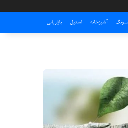
سونگ
آشپزخانه
استیل
بازاریابی