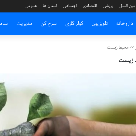
بین الملل
ورزشی
اقتصادی
اجتماعی
استان ها
عمومی
داروخانه
تلویزیون
کولر گازی
سرخ کن
مدیریت
سام
>>
محیط زیست
 زیست