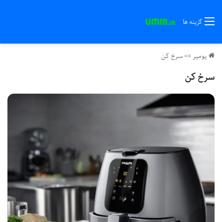
گزینه ها
یومیر
>>
سرخ کن
سرخ کن