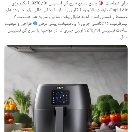
برای شماست.
پاسخ سریع سرخ کن فیلیپس 9270/91 با تکنولوژی
Rapid Air، ظرفیت بالا و رابط کاربری آسان، انتخابی عالی برای خانواده های
متوسط و کسانی است که به دنبال پخت سالم و سریع غذا هستند. ۷
لیترظرفیت ۹۵٪کاهش چربی ۸ برنامهپخت پیش فرض
طراحی و کیفیت
ساخت فیلیپس 9270/91 اولین چیزی که در مواجهه با سرخ کن فیلیپس
مدل …