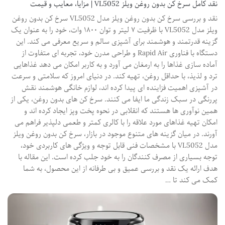
نقد کامل سرخ کن بدون روغن ویلز VL5052 | مزایا، معایب و قیمت
نقد و بررسی سرخ کن بدون روغن ویلز مدل VL5052 سرخ کن بدون روغن
ویلز مدل VL5052 با ظرفیت ۷ لیتر و توان ۱۸۰۰ وات، خود را به عنوان یک
گزینه قدرتمند و هوشمند برای آشپزی سالم و سریع معرفی می کند. این
دستگاه با فناوری Rapid Air و طراحی مدرن خود، تجربه ای متفاوت از
آماده سازی غذاها را به ارمغان می آورد و به کاربر امکان می دهد غذاهایی
ترد و لذیذ، با حداقل روغن، تهیه کند. در دنیای امروز که سلامتی و سرعت
در آشپزی اهمیت فزاینده ای پیدا کرده اند، لوازم خانگی هوشمند نقش
پررنگی در سبک زندگی ما ایفا می کنند. سرخ کن های بدون روغن، یکی از
همین نوآوری ها هستند که انقلابی در نحوه پخت وپز ایجاد کرده اند و
امکان تهیه غذاهای مورد علاقه را با کالری کمتر و طعمی دلپذیر فراهم می
آورند. در میان گزینه های متنوع موجود در بازار، سرخ کن بدون روغن ویلز
مدل VL5052 با مشخصات فنی قابل توجه و ویژگی های کاربردی خود،
توجه بسیاری از مصرف کنندگان را به خود جلب کرده است. این مقاله با
هدف ارائه یک نقد و بررسی عمیق و بی طرفانه از این محصول، به شما
کمک می کند تا …