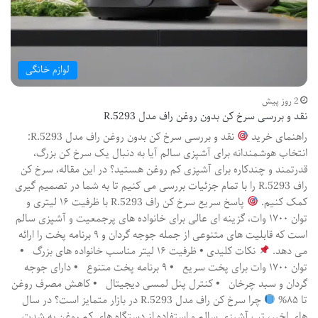
لوازم خانگی
2 روز پیش
نقد و بررسی سرخ کن بدون روغن راف مدل R.5293
راهنمای خرید
نقد و بررسی سرخ کن بدون روغن راف مدل R.5293:
انتخاب هوشمندانه برای آشپزی سالم آیا به دنبال یک سرخ کن بزرگ،
قدرتمند و چندکاره برای آشپزی کم روغن هستید؟ در این مقاله، سرخ کن
راف R.5293 را با تمام جزئیات بررسی می کنیم تا به شما در تصمیم گیری
کمک کنیم.
پاسخ سریع سرخ کن راف R.5293 با ظرفیت ۱۶ لیتری و
توان ۱۷۰۰ وات، گزینه ای عالی برای خانواده های پرجمعیت و آشپزی سالم
است که قابلیت های متنوعی از جمله جوجه گردان و ۹ برنامه پخت را ارائه
می دهد.
نکات کلیدی • ظرفیت ۱۶ لیتر مناسب خانواده های بزرگ •
توان ۱۷۰۰ وات برای پخت سریع • ۹ برنامه پخت متنوع • دارای جوجه
گردان و سبد چرخان • کنترل پنل لمسی دیجیتال • کاهش مصرف روغن
تا ۸۵%
چرا سرخ کن راف مدل R.5293 در بازار متمایز است؟ در سال
های اخیر، تب آشپزی سالم و استفاده از دستگاه های کم روغن به شدت