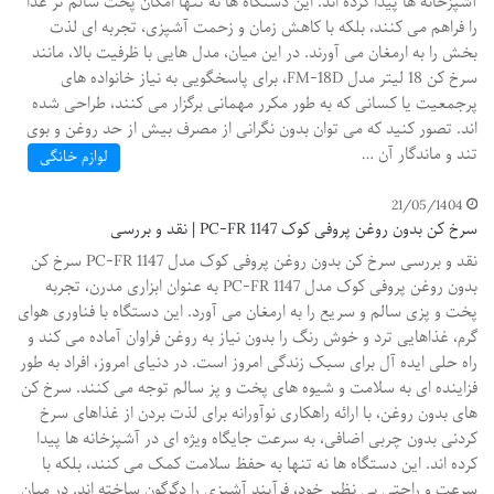
آشپزخانه ها پیدا کرده اند. این دستگاه ها نه تنها امکان پخت سالم تر غذا
را فراهم می کنند، بلکه با کاهش زمان و زحمت آشپزی، تجربه ای لذت
بخش را به ارمغان می آورند. در این میان، مدل هایی با ظرفیت بالا، مانند
سرخ کن 18 لیتر مدل FM-18D، برای پاسخگویی به نیاز خانواده های
پرجمعیت یا کسانی که به طور مکرر مهمانی برگزار می کنند، طراحی شده
اند. تصور کنید که می توان بدون نگرانی از مصرف بیش از حد روغن و بوی
تند و ماندگار آن …
لوازم خانگی
21/05/1404
سرخ کن بدون روغن پروفی کوک PC-FR 1147 | نقد و بررسی
نقد و بررسی سرخ کن بدون روغن پروفی کوک مدل PC-FR 1147 سرخ کن
بدون روغن پروفی کوک مدل PC-FR 1147 به عنوان ابزاری مدرن، تجربه
پخت و پزی سالم و سریع را به ارمغان می آورد. این دستگاه با فناوری هوای
گرم، غذاهایی ترد و خوش رنگ را بدون نیاز به روغن فراوان آماده می کند و
راه حلی ایده آل برای سبک زندگی امروز است. در دنیای امروز، افراد به طور
فزاینده ای به سلامت و شیوه های پخت و پز سالم توجه می کنند. سرخ کن
های بدون روغن، با ارائه راهکاری نوآورانه برای لذت بردن از غذاهای سرخ
کردنی بدون چربی اضافی، به سرعت جایگاه ویژه ای در آشپزخانه ها پیدا
کرده اند. این دستگاه ها نه تنها به حفظ سلامت کمک می کنند، بلکه با
سرعت و راحتی بی نظیر خود، فرآیند آشپزی را دگرگون ساخته اند. در میان