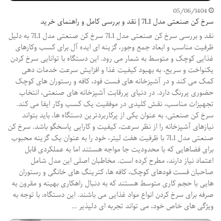
05/06/1404
سرخ کن صنعتی مدل 7L1 | نقد و بررسی کامل و راهنمای خرید
نقد و بررسی سرخ کن صنعتی مدل 7L1 سرخ کن صنعتی مدل 7L1 به دلیل
ظرفیت مناسب و ابعاد جمع وجور، گزینه ای ایده آل برای کسب وکارهای
غذایی کوچک و متوسط به شمار می رود. این دستگاه با توانایی سرخ کردن
یکنواخت و سریع، به بهبود کیفیت غذا و افزایش سرعت خدمات دهی
کمک می کند و در آشپزخانه های فست فود، کافه و رستوران های کوچک
حضوری پررنگ دارد. در دنیای پررقابت آشپزخانه های صنعتی، انتخاب
تجهیزات مناسب، نقش کلیدی در موفقیت یک کسب وکار ایفا می کند.
سرخ کن صنعتی، به عنوان یکی از پرکاربردترین دستگاه ها، باید بتواند
نیازهای آشپزخانه را از نظر سرعت، کیفیت و کارایی پاسخگو باشد. سرخ کن
صنعتی مدل 7L1 با ظرفیت هفت لیتر، خود را به عنوان یک گزینه محبوب
برای فضاهایی که با محدودیت جا مواجه هستند اما به عملکردی قابل
اعتماد نیاز دارند، مطرح کرده است. مخاطبان اصلی این مدل شامل
صاحبان فست فودهای کوچک، کافه ها، کترینگ های خانگی و رستوران
هایی با حجم کاری متوسط هستند که به دنبال راهکاری بهینه و مقرون به
صرفه برای سرخ کردن انواع مواد غذایی می باشند. این دستگاه، با توجه به
ویژگی های خاص خود، می تواند تجربه ای دلپذیر …