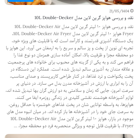
21/05/1404
نقد و بررسی هواپز گرین لاین مدل 10L Double-Decker
نقد و بررسی هواپز ۱۰ لیتر گرین لاین مدل 10L Double-Decker Air
Fryer هواپز ۱۰ لیتر گرین لاین مدل 10L Double-Decker Air Fryer،
یک دستگاه آشپزی قدرتمند و کارآمد است که با قابلیت های ویژه خود،
تجربه ای نوین از پخت و پز سالم و سریع را به ارمغان می آورد. این هواپز با
دو محفظه مجزا و ظرفیت بالا، امکان آماده سازی همزمان دو نوع غذا را
فراهم می کند و به یکی از گزینه های محبوب برای خانواده های پرجمعیت
و علاقه مندان به آشپزی سالم تبدیل شده است. عملکرد این دستگاه در
پخت یکنواخت و ترد غذاها، در کنار طراحی کاربرپسند و صدای مناسب،
آن را به ابزاری با ارزش در آشپزخانه مدرن بدل می سازد. در دنیای پر
سرعت امروز، جایی که زمان و سلامتی به دو ارزش گران بها تبدیل شده اند،
لوازم آشپزخانه هوشمند نقشی کلیدی در زندگی روزمره ایفا می کنند.
هواپزها، به واسطه توانایی شان در پخت غذاهای خوشمزه با حداقل روغن،
به سرعت جای خود را در آشپزخانه ها باز کرده اند. در میان انبوه مدل های
موجود در بازار، هواپز ۱۰ لیتر گرین لاین مدل 10L Double-Decker Air
Fryer، با ظرفیت قابل توجه و ویژگی منحصربه فرد دو محفظه مجزا، …