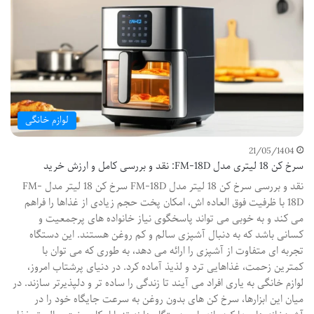
لوازم خانگی
21/05/1404
سرخ کن 18 لیتری مدل FM-18D: نقد و بررسی کامل و ارزش خرید
نقد و بررسی سرخ کن 18 لیتر مدل FM-18D سرخ کن 18 لیتر مدل FM-
18D با ظرفیت فوق العاده اش، امکان پخت حجم زیادی از غذاها را فراهم
می کند و به خوبی می تواند پاسخگوی نیاز خانواده های پرجمعیت و
کسانی باشد که به دنبال آشپزی سالم و کم روغن هستند. این دستگاه
تجربه ای متفاوت از آشپزی را ارائه می دهد، به طوری که می توان با
کمترین زحمت، غذاهایی ترد و لذیذ آماده کرد. در دنیای پرشتاب امروز،
لوازم خانگی به یاری افراد می آیند تا زندگی را ساده تر و دلپذیرتر سازند. در
میان این ابزارها، سرخ کن های بدون روغن به سرعت جایگاه خود را در