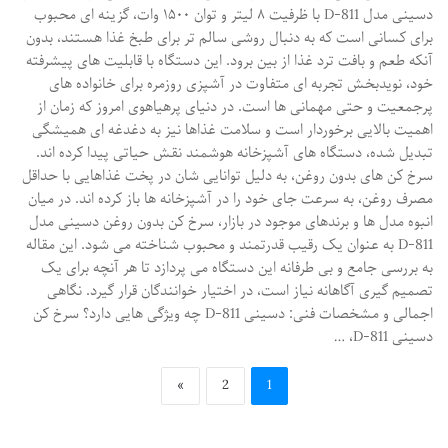
دسینی مدل D-811 با ظرفیت ۸ لیتر و توان ۱۵۰۰ وات، گزینه ای محبوب
برای کسانی است که به دنبال روشی سالم تر برای طبخ غذا هستند، بدون
آنکه طعم و بافت ترد غذا از بین برود. این دستگاه با قابلیت های پیشرفته
خود، نویدبخش تجربه ای متفاوت در آشپزی روزمره برای خانواده های
پرجمعیت و حتی مهمانی ها است. در دنیای پرهیاهوی امروز که زمان از
اهمیت بالایی برخوردار است و سلامت غذاها نیز به دغدغه ای همیشگی
تبدیل شده، دستگاه های آشپزخانه هوشمند نقش حیاتی پیدا کرده اند.
سرخ کن های بدون روغن، به دلیل توانایی شان در پخت غذاهایی با حداقل
مصرف روغن، به سرعت جای خود را در آشپزخانه ها باز کرده اند. در میان
انبوه مدل ها و برندهای موجود در بازار، سرخ کن بدون روغن دسینی مدل
D-811 به عنوان یک رقیب قدرتمند و محبوب شناخته می شود. این مقاله
به بررسی جامع و بی طرفانه این دستگاه می پردازد تا هر آنچه برای یک
تصمیم گیری آگاهانه نیاز است، در اختیار خوانندگان قرار گیرد. نگاهی
اجمالی و مشخصات فنی: دسینی D-811 چه ویژگی هایی دارد؟ سرخ کن
دسینی D-811، …
»
2
1