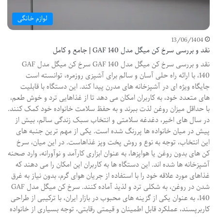
لوازم خانگی
13/06/1404
نقد و بررسی سرخ کن میگل مدل GAF 140 | جامع و کامل
نقد و بررسی سرخ کن میگل مدل GAF 140 سرخ کن میگل مدل GAF
140، با ارائه راه حلی آسان و سالم برای آشپزی روزمره، توانسته است
جایگاه ویژه ای در آشپزخانه های مدرن پیدا کند. این دستگاه با قابلیت
های متعدد خود، به کاربران امکان می دهد تا از غذاهایی ترد و خوش طعم،
با حداقل میزان روغن لذت ببرند و به حفظ سلامت خانواده خود کمک کنند.
در سال های اخیر، دغدغه سلامتی و انتخاب سبک زندگی سالم، بیش از
پیش در میان خانواده ها پررنگ شده است. یکی از مهم ترین جنبه های
این انتخاب، توجه به نوع و روش پخت وپز غذاهاست. در این میان، سرخ
کن های بدون روغن یا هواپزها، به عنوان ابزاری کارآمد و نوآورانه، وارد صحنه
آشپزخانه ها شده اند. این دستگاه ها به کاربران این امکان را می دهند که
غذاهای مورد علاقه خود را با استفاده از جریان هوای گرم، بدون نیاز به غرق
شدن در روغن، به شکلی ترد و لذیذ آماده کنند. سرخ کن میگل مدل GAF
140، به عنوان یکی از گزینه های محبوب در بازار ایران، با ترکیبی از طراحی
کاربرپسند، عملکرد قابل اطمینان و قیمتی رقابتی، توجه بسیاری از خانواده