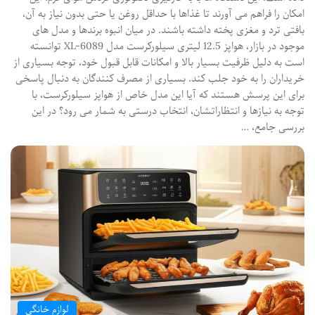
امکان را فراهم می آورند تا غذاها با حداقل روغن یا حتی بدون نیاز به آن،
بافتی ترد و مغزی پخته داشته باشند. در میان انبوه برندها و مدل های
موجود در بازار، هواپز 12.5 لیتری سیلورکرست مدل XL-6089 توانسته
است به دلیل ظرفیت بسیار بالا و امکانات قابل قبول خود، توجه بسیاری از
خریداران را به خود جلب کند. بسیاری از مصرف کنندگان به دنبال پاسخی
برای این پرسش هستند که آیا این مدل خاص از هواپز سیلورکرست، با
توجه به نیازها و انتظاراتشان، انتخاب درستی به شمار می رود؟ در این
بررسی جامع، …
لوازم خانگی