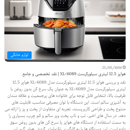
لوازم خانگی
25/05/1404
هواپز 12.5 لیتری سیلورکرست XL-6089 | نقد تخصصی و جامع
نقد و بررسی هواپز 12.5 لیتری سیلورکرست مدل XL-6089 هواپز 12.5
لیتری سیلورکرست مدل XL-6089 به عنوان یک سرخ کن بدون روغن با
ظرفیت بالا، انتخابی قابل توجه برای خانواده های پرجمعیت و علاقه مندان
به آشپزی سالم است. این دستگاه با توان مصرفی مناسب، قابلیت های
متنوع پخت و طراحی کاربرپسند، تجربه ای متفاوت از پخت و پز را ارائه می
دهد. در سال های اخیر، تب و تاب پخت وپز سالم و کم چرب، بسیاری را
به سمت استفاده از دستگاه های هواپز یا سرخ کن های بدون روغن سوق
داده است. این دستگاه ها با به کارگیری تکنولوژی گردش هوای گرم، این