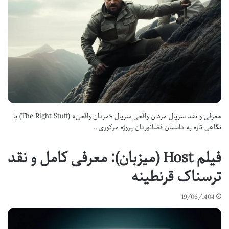
معرفی و نقد سریال مردان واقعی سریال «مردان واقعی» (The Right Stuff) با
نگاهی تازه به داستان فضانوردان پروژه مرکوری…
فیلم Host (میزبان): معرفی کامل و نقد
ترسناک قرنطینه
19/06/1404