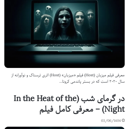
معرفی فیلم میزبان (Host) فیلم «میزبان» (Host) اثری ترسناک و نوآورانه از
سال ۲۰۲۰ است که در بستر پاندمی کرونا…
در گرمای شب (In the Heat of the
Night) – معرفی کامل فیلم
03/06/1404