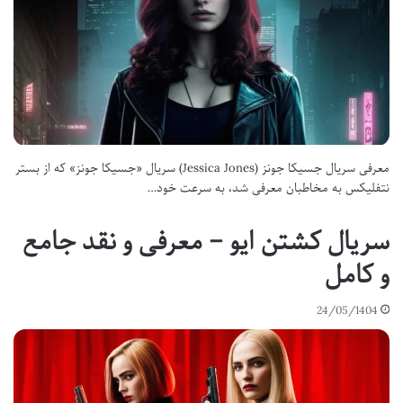
معرفی سریال جسیکا جونز (Jessica Jones) سریال «جسیکا جونز» که از بستر
نتفلیکس به مخاطبان معرفی شد، به سرعت خود…
سریال کشتن ایو – معرفی و نقد جامع
و کامل
24/05/1404