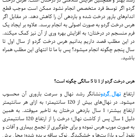
رشد بهتر و همچنین افزایش سلامتی در درختان است. هرس درخت
گردو اگر توسط فرد متخصص انجام نشود ممکن است موجب قطع
اندام‌های بارور درخت شده و باردهی آن را کاهش دهد. در مقابل اگر
هرس درخت گردو به صورت اصولی به انجام برسد. علاوه بر ایجاد یک
فرم منسجم در درختان؛ به افزایش بهره وری از آن نیز کمک میکند.
در این مطلب قصد داریم بدانیم هرس درخت گردو از سال اول تا
سال پنجم چگونه انجام میشود؟ پس با ما تا انتهای این مطلب همراه
باشید.
هرس درخت گردو از 1 تا 5 سالگی چگونه است؟
ارتفاع
نهال گردو
نشانگر رشد نهال و سرعت باروری آن محسوب
میشود. در نهال‌های بیش از 120 سانتیمتر؛ به ازای هر سانتیمتر
ارتفاع بیشتر؛ 1 سال باردهی درختان به تاخیر میوفتد. به همین
دلیل 1 سال پس از کاشت نهال؛ درخت را از ارتفاع 120 سانتیمتری
به صورت مورب هرس نموده و برای جلوگیری از تجمع بیماری و آفات و
نفوذ آب و پارازیت‌ها و خشکیدگی نوک ساقه بریده شده؛ محل برش