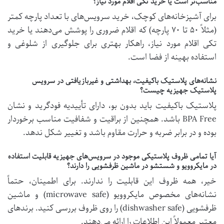
مناسب‌تر است یا خرید تکی اقلام مورد نیاز؟
برای آشپزخانه‌های کوچک، خرید سرویس‌های با تعداد پارچه کمتر
(مثلاً ۵۰ تا ۷۰ پارچه) که اقلام ضروری را پوشش می‌دهند یا خرید
تکی اقلام مورد نیاز، راهکار بهتری برای جلوگیری از شلوغی و
استفاده بهینه از فضا است.
نشانه‌های پلاستیک باکیفیت، بهداشتی و غیربازیافتی در سرویس
پلاستیک جهیزیه چیست؟
پلاستیک باکیفیت باید بدون بو، دارای تأییدیه فودگرید و نشان
BPA Free باشد. همچنین از براقیت و شفافیت مناسب برخوردار
بوده و در برابر ضربه و حرارت مقاوم باشد و تغییر شکل ندهد.
آیا تمامی ظروف پلاستیکی موجود در سرویس‌های جهیزیه قابلیت استفاده
در مایکروویو و شستشو در ماشین ظرفشویی را دارند؟
خیر، همه ظروف این قابلیت را ندارند. برای اطمینان، حتماً
نشانه‌های مخصوص مایکروویو (microwave safe) و ماشین
ظرفشویی (dishwasher safe) را روی ظروف بررسی کنید. برندهای
معتبر معمولاً این اطلاعات را ارائه می‌دهند.