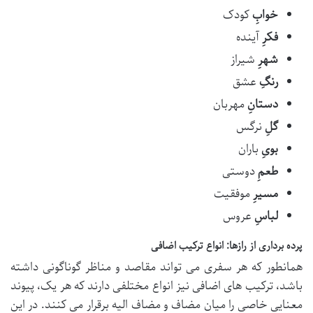
خوابِ
کودک
فکرِ
آینده
شهرِ
شیراز
رنگِ
عشق
دستانِ
مهربان
گلِ
نرگس
بویِ
باران
طعمِ
دوستی
مسیرِ
موفقیت
لباسِ
عروس
پرده برداری از رازها: انواع ترکیب اضافی
همانطور که هر سفری می تواند مقاصد و مناظر گوناگونی داشته
باشد، ترکیب های اضافی نیز انواع مختلفی دارند که هر یک، پیوند
معنایی خاصی را میان مضاف و مضاف الیه برقرار می کنند. در این