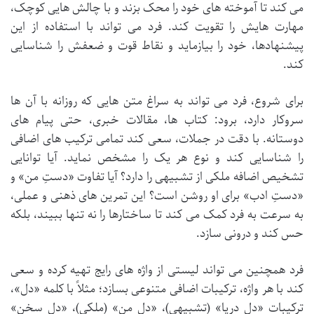
می کند تا آموخته های خود را محک بزند و با چالش هایی کوچک،
مهارت هایش را تقویت کند. فرد می تواند با استفاده از این
پیشنهادها، خود را بیازماید و نقاط قوت و ضعفش را شناسایی
کند.
برای شروع، فرد می تواند به سراغ متن هایی که روزانه با آن ها
سروکار دارد، برود: کتاب ها، مقالات خبری، حتی پیام های
دوستانه. با دقت در جملات، سعی کند تمامی ترکیب های اضافی
را شناسایی کند و نوع هر یک را مشخص نماید. آیا توانایی
تشخیص اضافه ملکی از تشبیهی را دارد؟ آیا تفاوت «دستِ من» و
«دستِ ادب» برای او روشن است؟ این تمرین های ذهنی و عملی،
به سرعت به فرد کمک می کند تا ساختارها را نه تنها ببیند، بلکه
حس کند و درونی سازد.
فرد همچنین می تواند لیستی از واژه های رایج تهیه کرده و سعی
کند با هر واژه، ترکیبات اضافی متنوعی بسازد؛ مثلاً با کلمه «دل»،
ترکیبات «دلِ دریا» (تشبیهی)، «دلِ من» (ملکی)، «دلِ سخن»