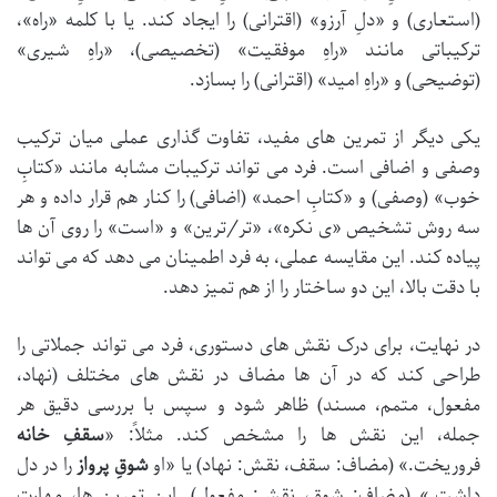
(استعاری) و «دلِ آرزو» (اقترانی) را ایجاد کند. یا با کلمه «راه»،
ترکیباتی مانند «راهِ موفقیت» (تخصیصی)، «راهِ شیری»
(توضیحی) و «راهِ امید» (اقترانی) را بسازد.
یکی دیگر از تمرین های مفید، تفاوت گذاری عملی میان ترکیب
وصفی و اضافی است. فرد می تواند ترکیبات مشابه مانند «کتابِ
خوب» (وصفی) و «کتابِ احمد» (اضافی) را کنار هم قرار داده و هر
سه روش تشخیص «ی نکره»، «تر/ترین» و «است» را روی آن ها
پیاده کند. این مقایسه عملی، به فرد اطمینان می دهد که می تواند
با دقت بالا، این دو ساختار را از هم تمیز دهد.
در نهایت، برای درک نقش های دستوری، فرد می تواند جملاتی را
طراحی کند که در آن ها مضاف در نقش های مختلف (نهاد،
مفعول، متمم، مسند) ظاهر شود و سپس با بررسی دقیق هر
جمله، این نقش ها را مشخص کند. مثلاً: «
سقفِ خانه
فروریخت.» (مضاف: سقف، نقش: نهاد) یا «او
شوقِ پرواز
را در دل
داشت.» (مضاف: شوق، نقش: مفعول). این تمرین ها، مهارت