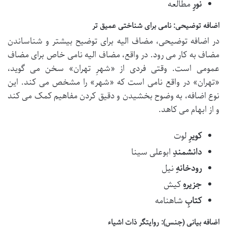
نورِ
مطالعه
اضافه توضیحی: نامی برای شناختی عمیق تر
در اضافه توضیحی، مضاف الیه برای توضیح بیشتر و شناساندن
مضاف به کار می رود. در واقع، مضاف الیه نامی خاص برای مضاف
عمومی است. وقتی فردی از «شهرِ تهران» سخن می گوید،
«تهران» در واقع نامی است که «شهر» را مشخص می کند. این
نوع اضافه، به وضوح بخشیدن و دقیق کردن مفاهیم کمک می کند
و از ابهام می کاهد.
کویرِ
لوت
دانشمندِ
ابوعلی سینا
رودخانهِ
نیل
جزیرهِ
کیش
کتابِ
شاهنامه
اضافه بیانی (جنس): روایتگر ذات اشیاء