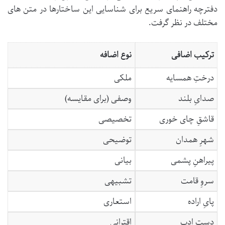
دفترچه راهنمای سریع برای شناسایی این ساختارها در متن های
مختلف در نظر گرفت.
ترکیب اضافی
نوع اضافه
درختِ همسایه
ملکی
صدایِ بلند
وصفی (برای مقایسه)
قاشقِ چای خوری
تخصیصی
شهرِ همدان
توضیحی
پیراهنِ پشمی
بیانی
سروِ قامت
تشبیهی
پایِ اراده
استعاری
دستِ ادب
اقترانی