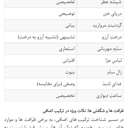
شیشهِ عطر
تخصیصی
دریایِ خزر
توضیحی
گردنبندِ مروارید
بیانی
درختِ آرزو
تشبیهی (تشبیه آرزو به درخت)
سایهِ مهربانی
استعاری
لباسِ عزا
اقترانی
زالِ سام
بنوت
غذایِ لذیذ
وصفی (برای مقایسه)
ساعتِ دیواری
تخصیصی
ظرافت ها و شگفتی ها: نکات ویژه در ترکیب اضافی
در مسیر شناخت ترکیب های اضافی، به برخی ظرافت ها و موارد
خاص نیز برمی خوریم که درک آن ها، بینش فرد را نسبت به