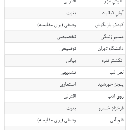
آغوشِ مهر
اقترانی
آرشِ کیقباد
بنوت
کودکِ بازیگوش
وصفی (برای مقایسه)
مسیرِ زندگی
تخصیصی
دانشگاهِ تهران
توضیحی
انگشترِ نقره
بیانی
لعلِ لب
تشبیهی
پنجهِ خورشید
استعاری
رویِ ادب
اقترانی
فرخزادِ خسرو
بنوت
قلمِ آبی
وصفی (برای مقایسه)