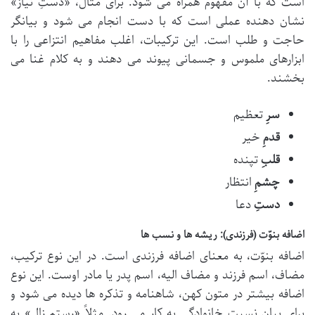
است که با آن مفهوم همراه می شود. برای مثال، «دستِ نیاز»
نشان دهنده عملی است که با دست انجام می شود و بیانگر
حاجت و طلب است. این ترکیبات، اغلب مفاهیم انتزاعی را با
ابزارهای ملموس و جسمانی پیوند می دهند و به کلام غنا می
بخشند.
سرِ
تعظیم
قدمِ
خیر
قلبِ
تپنده
چشمِ
انتظار
دستِ
دعا
اضافه بنوّت (فرزندی): ریشه ها و نسب ها
اضافه بنوّت، به معنای اضافه فرزندی است. در این نوع ترکیب،
مضاف، اسم فرزند و مضاف الیه، اسم پدر یا مادر اوست. این نوع
اضافه بیشتر در متون کهن، شاهنامه و تذکره ها دیده می شود و
برای بیان نسبت خانوادگی به کار می رود. مثلاً «رستمِ زال» به