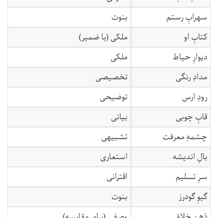
سهرابِ رستم
بنوت
کتابِ او
ملکی (با ضمیر)
دیوارِ حیاط
ملکی
مدادِ رنگی
تخصیصی
رودِ ارس
توضیحی
قابِ چوبی
بیانی
چشمهِ معرفت
تشبیهی
بالِ اندیشه
استعاری
سرِ تسلیم
اقترانی
گیوِ گودرز
بنوت
ذهنِ خلاق
وصفی (برای مقایسه)