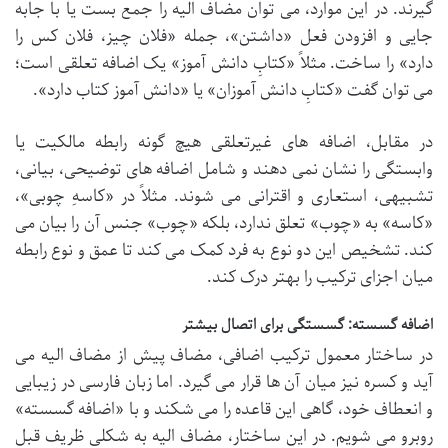
گیرند. در این موارد، می توان مضاف الیه را جمع بست یا با جابه
جایی و افزودن فعل «داشتن»، جمله «فلان چیز، فلان کس را
دارد» را ساخت. مثلاً «کتابِ دانش آموز» یک اضافه تعلقی است؛
می توان گفت «کتابِ دانش آموزان» یا «دانش آموز کتاب دارد».
در مقابل، اضافه های غیرتعلقی هیچ گونه رابطه مالکیت یا
وابستگی را نشان نمی دهند و شامل اضافه های توضیحی، بیانی،
تشبیهی، استعاری و اقترانی می شوند. مثلاً در «کاسهِ چوبی»،
«کاسه» به «چوب» تعلق ندارد، بلکه «چوب» جنس آن را بیان می
کند. تشخیص این دو نوع به فرد کمک می کند تا عمق و نوع رابطه
میان اجزای ترکیب را بهتر درک کند.
اضافه گسسته: گسستگی برای اتصال بیشتر
در ساختار معمول ترکیب اضافی، مضاف پیش از مضاف الیه می
آید و کسره نیز میان آن ها قرار می گیرد. اما زبان فارسی در زیبایی
و انعطاف خود، گاهی این قاعده را می شکند و با «اضافه گسسته»
روبرو می شویم. در این ساختار، مضاف الیه به شکلی ظریف قبل