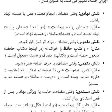
اجزای جمله، تغییر می کند. به عنوان مثال:
نقش نهادی:
وقتی مضاف، انجام دهنده فعل یا هسته نهاد
باشد.
مثال:
«صدایِ پرنده
زیباست
.» (در اینجا «صدای پرنده»
نهاد جمله است و «صدا» مضاف و هسته نهاد است.)
نقش مفعولی:
وقتی مضاف، مورد اثر فعل قرار گیرد.
مثال:
«او
کتابِ حافظ
را خواند.» (در اینجا «کتاب حافظ»
مفعول جمله است و «کتاب» مضاف و هسته مفعول است.)
نقش متممی:
وقتی مضاف، با حرف اضافه همراه شود.
مثال:
«من به
دوستِ علی
نامه نوشتم.» (در اینجا «دوست
علی» متمم جمله است و «دوست» مضاف و هسته متمم
است.)
نقش مسندی:
وقتی مضاف، حالت یا ویژگی نهاد را پس از
فعل اسنادی بیان کند.
مثال:
«این
گلِ زیبا
بود.» (در اینجا «گل زیبا» مسند جمله
است و «گل» مضاف و هسته مسند است.)