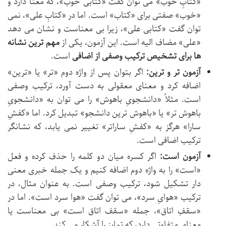
«کتابِ خوب» می توان گفت «کتابی خوب»، که معنا دارد و
«خوب» صفتی برای «کتاب» است. اما در «کتابِ علی»، نمی
توان گفت «کتابی علی»، زیرا بی معناست و نشان می دهد
«علی» مضاف الیه است. این آزمون، یکی از
مهم ترین نشانه
ها برای تشخیص ترکیب وصفی از اضافی
است.
آزمون تر و ترین:
اگر بتوان پس از واژه دوم «تر» یا «ترین»
اضافه کرد و معنای معقولی به دست آورد، ترکیب وصفی
است. مثلاً «دانشجویِ باهوش» را می توان به «دانشجویِ
باهوش تر» یا «باهوش ترین دانشجو» تبدیل کرد. اما «کفشِ
سارا» هرگز به «کفشِ ساراتر» تغییر نمی یابد، که نشانگر
ترکیب اضافی است.
آزمون است:
اگر کسره میان دو کلمه را حذف کرده و فعل
«است» را به واژه دوم اضافه کنیم و یک جمله خبری معنی
دار تشکیل شود، ترکیب وصفی است. به عنوان مثال، در
ترکیب «هوایِ سرد»، می توان گفت «هوا سرد است». اما در
«سقفِ اتاق»، جمله «سقف اتاق است» بی معناست یا
معنای متفاوتی دارد، که تمایز را آشکار می کند.