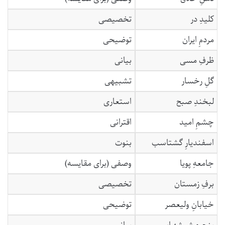
کلیدِ در
تخصیصی
مردمِ ایران
توضیحی
ظرفِ مسی
بیانی
گلِ رخسار
تشبیهی
لبخندِ صبح
استعاری
چشمِ امید
اقترانی
اسفندیارِ گشتاسب
بنوت
جامعهِ پویا
وصفی (برای مقایسه)
برفِ زمستان
تخصیصی
خیابانِ ولیعصر
توضیحی