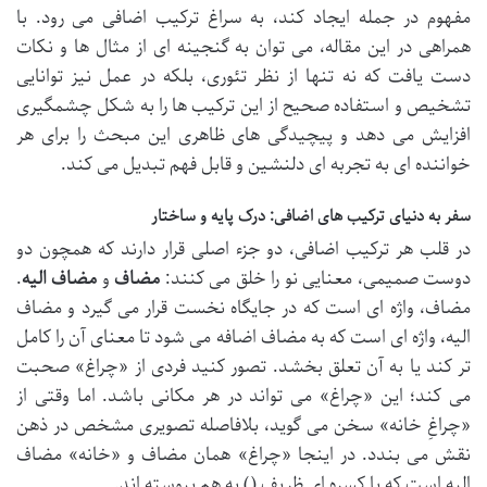
مفهوم در جمله ایجاد کند، به سراغ ترکیب اضافی می رود. با
همراهی در این مقاله، می توان به گنجینه ای از مثال ها و نکات
دست یافت که نه تنها از نظر تئوری، بلکه در عمل نیز توانایی
تشخیص و استفاده صحیح از این ترکیب ها را به شکل چشمگیری
افزایش می دهد و پیچیدگی های ظاهری این مبحث را برای هر
خواننده ای به تجربه ای دلنشین و قابل فهم تبدیل می کند.
سفر به دنیای ترکیب های اضافی: درک پایه و ساختار
در قلب هر ترکیب اضافی، دو جزء اصلی قرار دارند که همچون دو
دوست صمیمی، معنایی نو را خلق می کنند:
مضاف
و
مضاف الیه
.
مضاف، واژه ای است که در جایگاه نخست قرار می گیرد و مضاف
الیه، واژه ای است که به مضاف اضافه می شود تا معنای آن را کامل
تر کند یا به آن تعلق بخشد. تصور کنید فردی از «چراغ» صحبت
می کند؛ این «چراغ» می تواند در هر مکانی باشد. اما وقتی از
«چراغِ خانه» سخن می گوید، بلافاصله تصویری مشخص در ذهن
نقش می بندد. در اینجا «چراغ» همان مضاف و «خانه» مضاف
الیه است که با کسره ای ظریف (ـِ) به هم پیوسته اند.