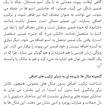
گاهی اوقات، پیوند معنایی نه با یک اسم مستقل، بلکه با یک
ضمیر شکل می گیرد. ضمایر، که جانشین اسم ها در جمله می
شوند، می توانند به عنوان مضاف الیه نیز ظاهر شوند و ترکیب
اضافی بسازند. این ضمایر ممکن است متصل باشند (مانند
«کتابم» که «ـَم» ضمیر متصل است و نقش مضاف الیه را ایفا می
کند) یا منفصل (مانند «کتابِ من» که «من» ضمیر منفصل
است). وقتی یک ضمیر متصل به اسم اضافه می شود، دیگر نیازی
به کسره اضافه نیست و خود ضمیر این پیوند را برقرار می کند. این
ویژگی، زبان فارسی را هم فشرده تر و هم گویاتر می سازد، چرا که در
یک کلمه، می توان هم اشاره به شیء کرد و هم به مالک یا وابسته
آن.
گنجینه مثال ها: شیرجه ای به دنیای ترکیب های اضافی
شناخت ترکیب اضافی بدون مثال های ملموس، همچون تلاش
برای یادگیری شنا بدون آب است! در این بخش، می توان به
تماشای نمونه های پرشماری نشست که این ساختار دستوری را در
دل جملات و عبارات روزمره و ادبی نشان می دهند. این مثال ها به