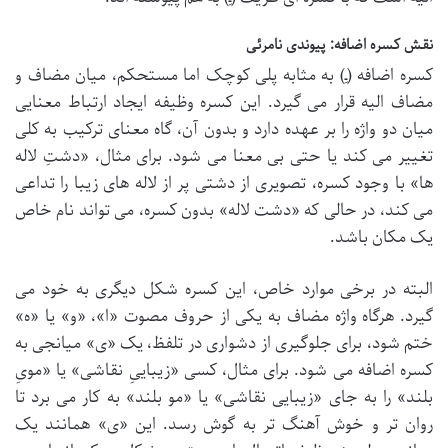
نقش کسره اضافه: پیوندی نامرئی
کسره اضافه (ـِ) به مثابه پلی کوچک اما مستحکم، میان مضاف و
مضاف الیه قرار می گیرد. این کسره وظیفه ایجاد ارتباط معنایی
میان دو واژه را بر عهده دارد و بدون آن، گاه معنای ترکیب به کلی
تغییر می کند یا حتی بی معنا می شود. برای مثال، «دشتِ لاله
ها» با وجود کسره، تصویری از دشتی پر از لاله های زیبا را تداعی
می کند، در حالی که «دشت لاله» بدون کسره، می تواند نام خاص
یک مکان باشد.
البته در برخی موارد خاص، این کسره شکل دیگری به خود می
گیرد. هرگاه واژه مضاف به یکی از حروف مصوت «ا»، «و» یا «ه»
ختم شود، برای جلوگیری از دشواری در تلفظ، یک «ی» میانجی به
کسره اضافه می شود. برای مثال، کسی «زیباییِ نقاشی» یا «مویِ
بلند» را به جای «زیبایی نقاشی» یا «مو بلند» به کار می برد تا
روان تر و خوش آهنگ تر به گوش رسد. این «ی» همانند یک