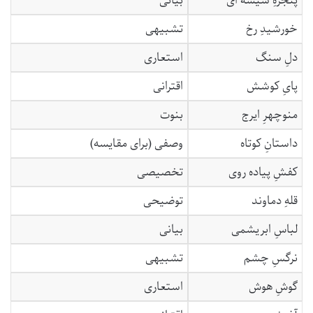
پنجرهِ شیشه ای
بیانی
خورشیدِ رخ
تشبیهی
دلِ سنگ
استعاری
پایِ کوشش
اقترانی
منوچهرِ ایرج
بنوت
داستانِ کوتاه
وصفی (برای مقایسه)
کفشِ پیاده روی
تخصیصی
قلهِ دماوند
توضیحی
لباسِ ابریشمی
بیانی
نرگسِ چشم
تشبیهی
گوشِ هوش
استعاری