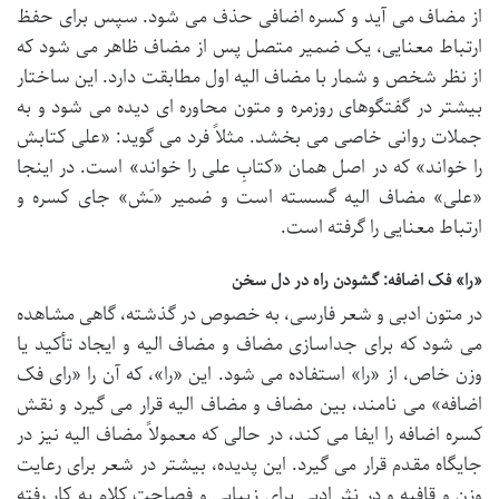
از مضاف می آید و کسره اضافی حذف می شود. سپس برای حفظ
ارتباط معنایی، یک ضمیر متصل پس از مضاف ظاهر می شود که
از نظر شخص و شمار با مضاف الیه اول مطابقت دارد. این ساختار
بیشتر در گفتگوهای روزمره و متون محاوره ای دیده می شود و به
جملات روانی خاصی می بخشد. مثلاً فرد می گوید: «علی کتابش
را خواند» که در اصل همان «کتابِ علی را خواند» است. در اینجا
«علی» مضاف الیه گسسته است و ضمیر «ـَش» جای کسره و
ارتباط معنایی را گرفته است.
«را» فک اضافه: گشودن راه در دل سخن
در متون ادبی و شعر فارسی، به خصوص در گذشته، گاهی مشاهده
می شود که برای جداسازی مضاف و مضاف الیه و ایجاد تأکید یا
وزن خاص، از «را» استفاده می شود. این «را»، که آن را «رای فک
اضافه» می نامند، بین مضاف و مضاف الیه قرار می گیرد و نقش
کسره اضافه را ایفا می کند، در حالی که معمولاً مضاف الیه نیز در
جایگاه مقدم قرار می گیرد. این پدیده، بیشتر در شعر برای رعایت
وزن و قافیه و در نثر ادبی برای زیبایی و فصاحت کلام به کار رفته