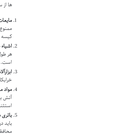
ها از س
مایعات
ممنوع 
کیسه پ
اشیاء ن
است. ای
ابزارآل
خرابکا
مواد م
آتش با
استثنا
باتری 
باید د
محافظت