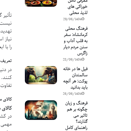
معرفی کامل
خوراکی های
لذیذ محلی
تأثیر 
29/06/1404
نیست. 
فرهنگ محلی
تهدیدی
کرمانشاه: سفر
نیاز ا
به قلب آداب و
را با 
سنن مردم دیار
زاگرس
28/06/1404
تعریف و 
فیل ها در خانه
در دنی
سالمندان
کنند. 
پوکت: هر آنچه
تفاوت 
باید بدانید
26/06/1404
کالای م
فرهنگ و زبان
کالای 
چگونه بر هم
تاثیر می
در کشو
گذارند؟
مهمی د
راهنمای کامل