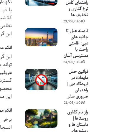
نگهدار
راهنمای کامل
نرخ گذاری و
یا در 
تخفیف ها
23/06/1404
نظامی 
فاصله هتل تا
این گر
جاذبه های
دبی: اقامتی
اقلام م
راحت با
دسترسی آسان
این گر
23/06/1404
تواند 
قوانین حمل
هروئین
مایعات در
گسترده
فرودگاه دبی |
محصولا
راهنمای
این مم
ضروری سفر
21/06/1404
اقلام م
راز نام گذاری
روستاها |
برخی ا
داستان ها و
انسجام
ریشه های