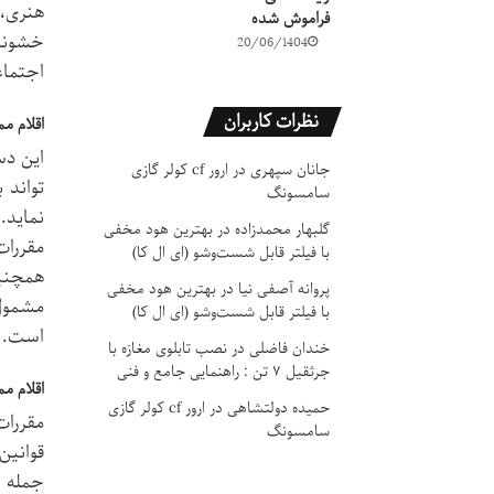
هنری، 
فراموش شده
خشونت 
20/06/1404
اجتماع
نظرات کاربران
اقلام م
این دس
جانان سپهری
در
ارور cf کولر گازی
تواند 
سامسونگ
نماید.
گلبهار محمدزاده
در
بهترین هود مخفی
مقررات
با فیلتر قابل شست‌وشو (ای ال کا)
همچنین
پروانه آصفی نیا
در
بهترین هود مخفی
مشمول 
با فیلتر قابل شست‌وشو (ای ال کا)
است.
خندان فاضلی
در
نصب تابلوی مغازه با
جرثقیل ۷ تن : راهنمایی جامع و فنی
اقلام م
حمیده دولتشاهی
در
ارور cf کولر گازی
مقررات
سامسونگ
قوانین
جمله ا