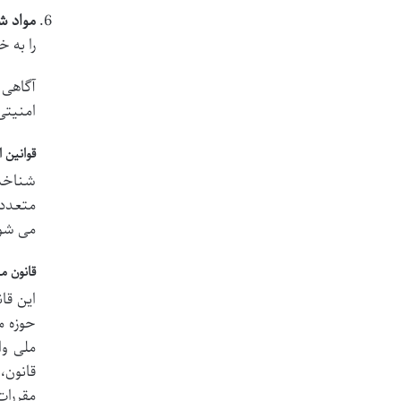
مواد ش
را به 
آگاهی 
امنیتی
قوانین 
شناخت 
متعددی
می شو
قانون مب
حوزه م
ملی وا
قانون،
مقررات