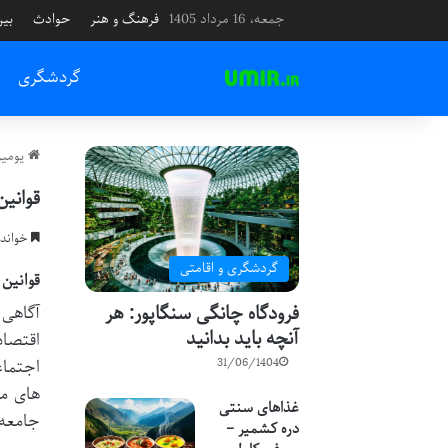
جمعه، 16 مرداد 1405
فرهنگ و هنر
حوادث
بین
گردشگری
یومیر
قوانین
خواندن این م
گردشگری و اقامتی
قوانین 
فرودگاه چانگی سنگاپور: هر
آگاهی 
آنچه باید بدانید
اقتصاد
31/06/1404
اجتماع
های مر
غذاهای سنتی
جامعه
دره کشمیر –