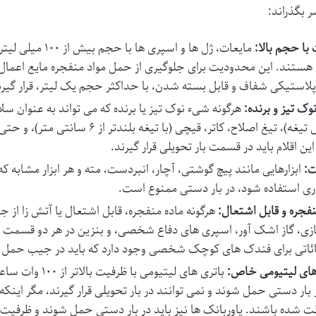
ر بگذراند:
 با حجم بالا:
مایعات، ژل ها و اس
هستند. این محدودیت برای جلوگیری از حمل مواد منفجره مایع اعمال 
لاستیکی شفاف و قابل بسته شدن، با حداکثر حجم یک لیتر، قرار گیرن
وک تیز و برنده:
هرگونه شیء نوک تیز یا برنده که می تواند به عنوان سلاح
هر طول تیغه)، تیغ اصلاح، کاتر، قیچی (
ن اقلام باید در قسمت بار تحویلی قرار گیرند.
ات:
ابزارهایی مانند پیچ گوشتی، آچار، انبردست، مته و هر ابزار مشابه که 
ری استفاده شود، در بار دستی ممنوع است.
نفجره و قابل اشتعال:
هرگونه ماده منفجره، قابل اشتعال یا آتش زا از 
زی، گاز اشک آور، اسپری های دفاع شخصی، و بنزین در هر دو قسمت 
ئاتی برای فندک های کوچک شخصی وجود دارد که باید در جیب حمل 
های لیتیومی خاص:
باتری های لیتیوم
ر بار دستی حمل شوند و نمی توانند در بار تحویلی قرار گیرند، مگر این
 شده باشند. پاوربانک ها نیز باید در بار دستی حمل شوند و ظرفیت