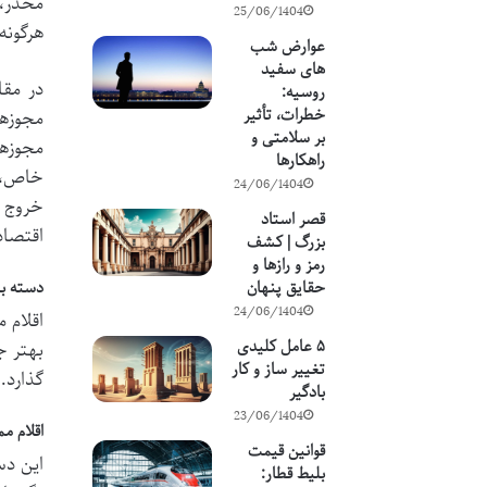
مخدر، 
25/06/1404
هرگونه
عوارض شب
های سفید
در مقا
روسیه:
خطرات، تأثیر
مجوزها
بر سلامتی و
مجوزها
راهکارها
خاص، ی
24/06/1404
خروج ن
قصر استاد
اقتصاد
بزرگ | کشف
رمز و رازها و
دسته ب
حقایق پنهان
24/06/1404
اقلام 
۵ عامل کلیدی
بهتر ج
تغییر ساز و کار
گذارد.
بادگیر
23/06/1404
اقلام م
قوانین قیمت
این دس
بلیط قطار: