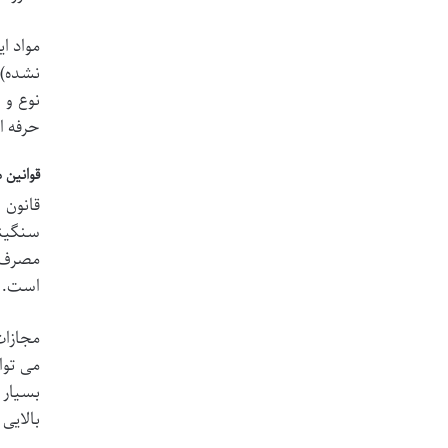
مواد ا
نشده) 
نوع و 
حرفه ا
قوانین 
قانون 
سنگینی
مصرف، 
است.
مجازات
می توا
بسیار 
بالایی 