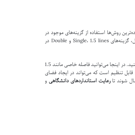
‌ترین روش‌ها استفاده از گزینه‌های موجود در
بخش Paragraph است. در این بخش، می‌توانید فاصله بین خطوط را به صورت دستی تنظیم کنید. به‌طور معمول، گزینه‌های Single، 1.5 lines و Double در
در نرم‌افزار Word، برای تنظیم دقیق‌تر فاصله، می‌توانید به گزینه Line Spacing Options رفته و مقدار دلخواه را وارد کنید. در اینجا می‌توانید فاصله خاصی مانند 1.5
 این بخش قابل تنظیم است که می‌تواند در ایجاد فضای
مال شوند تا
رعایت استانداردهای دانشگاهی
و