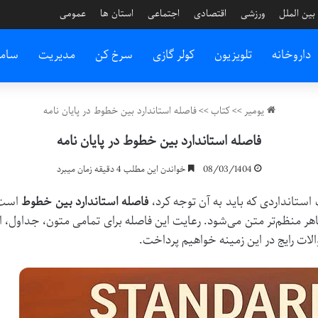
بین الملل
ورزشی
اقتصادی
اجتماعی
استان ها
عمومی
داروخانه
تلویزیون
کولر گازی
سرخ کن
مدیریت
سام
یومیر
>>
کتاب
>>
فاصله استاندارد بین خطوط در پایان نامه
فاصله استاندارد بین خطوط در پایان نامه
08/03/1404
خواندن این مطلب 4 دقیقه زمان میبرد
استانداردی که باید به آن توجه کرد،
فاصله استاندارد بین خطوط
ر و ظاهر منظم‌تر متن می‌شود. رعایت این فاصله برای تمامی متون، جداو
لات رایج در این زمینه خواهیم پرداخت.