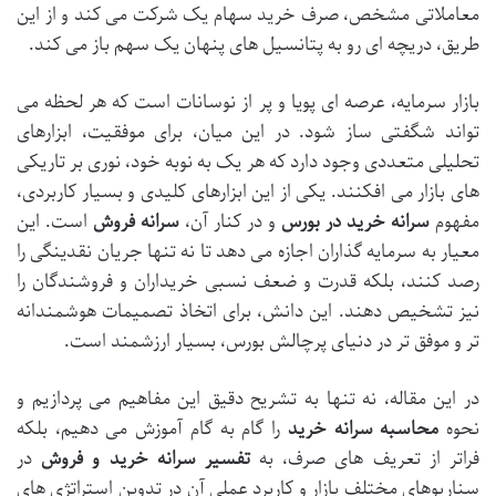
معاملاتی مشخص، صرف خرید سهام یک شرکت می کند و از این
طریق، دریچه ای رو به پتانسیل های پنهان یک سهم باز می کند.
بازار سرمایه، عرصه ای پویا و پر از نوسانات است که هر لحظه می
تواند شگفتی ساز شود. در این میان، برای موفقیت، ابزارهای
تحلیلی متعددی وجود دارد که هر یک به نوبه خود، نوری بر تاریکی
های بازار می افکنند. یکی از این ابزارهای کلیدی و بسیار کاربردی،
مفهوم
سرانه خرید در بورس
و در کنار آن،
سرانه فروش
است. این
معیار به سرمایه گذاران اجازه می دهد تا نه تنها جریان نقدینگی را
رصد کنند، بلکه قدرت و ضعف نسبی خریداران و فروشندگان را
نیز تشخیص دهند. این دانش، برای اتخاذ تصمیمات هوشمندانه
تر و موفق تر در دنیای پرچالش بورس، بسیار ارزشمند است.
در این مقاله، نه تنها به تشریح دقیق این مفاهیم می پردازیم و
نحوه
محاسبه سرانه خرید
را گام به گام آموزش می دهیم، بلکه
فراتر از تعریف های صرف، به
تفسیر سرانه خرید و فروش
در
سناریوهای مختلف بازار و کاربرد عملی آن در تدوین استراتژی های