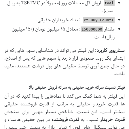
: ارزش کل معاملات روز (معمولاً در TSETMC به ریال
tval
است).
: تعداد خریداران حقیقی.
ct.Buy_CountI
مقدار
: معادل ۱۵ میلیون تومان (۱۵۰ میلیون
150000000
ریال) است.
سناریوی کاربرد:
این فیلتر می تواند در شناسایی سهم هایی که در
ابتدای یک روند صعودی قرار دارند یا سهم هایی که پس از اصلاح،
در حال جمع آوری توسط حقیقی های پول درشت هستند، مفید
باشد.
فیلتر نسبت سرانه خرید حقیقی به سرانه فروش حقیقی بالا
این فیلتر به شما کمک می کند تا نمادهایی را پیدا کنید که در آن
ها قدرت خریدار حقیقی به مراتب از قدرت فروشنده حقیقی
بیشتر است. این نسبت، شاخص بسیار مهمی برای سنجش
قدرت خریدار
نسبت به
قدرت فروشنده
در بین حقیقی هاست و
می تواند سیگنال های قوی از تمایل بازار به سمت رشد سهم را