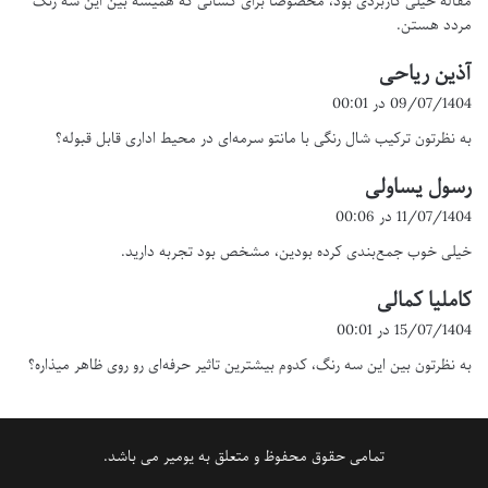
مقاله خیلی کاربردی بود، مخصوصاً برای کسانی که همیشه بین این سه رنگ
:
مردد هستن.
آذین ریاحی
گ
ف
09/07/1404 در 00:01
ت
به نظرتون ترکیب شال رنگی با مانتو سرمه‌ای در محیط اداری قابل قبوله؟
:
رسول یساولی
گ
ف
11/07/1404 در 00:06
ت
خیلی خوب جمع‌بندی کرده بودین، مشخص بود تجربه دارید.
:
کاملیا کمالی
گ
ف
15/07/1404 در 00:01
ت
به نظرتون بین این سه رنگ، کدوم بیشترین تاثیر حرفه‌ای رو روی ظاهر میذاره؟
:
تمامی حقوق محفوظ و متعلق به یومیر می باشد.