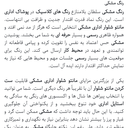
رنگ مشکی
رنگ مشکی
سلطان بلامنازع
رنگ های کلاسیک
در
پوشاک اداری
است. این رنگ نماد قدرت اقتدار جدیت و ظرافت بی انتهاست.
مانتو شلوار اداری
مشکی
انتخابی است که هرگز از مد نمی افتد و
همواره ظاهری
رسمی
و بسیار
حرفه ای
به شما می بخشد. پوشیدن
مشکی
حس اعتماد به نفس را تقویت کرده و پیامی قاطعانه از
توانمندی و تعهد در
محیط کار
ارسال می کند. این رنگ برای
موقعیت های بسیار
رسمی
جلسات مهم و محیط هایی که نیاز به
نمایش حداکثر اقتدار دارند ایده آل است.
یکی از بزرگترین مزایای
مانتو شلوار اداری
مشکی
قابلیت
ست
کردن مانتو شلوار
آن با تقریباً هر رنگ دیگری است. شما می توانید
با انتخاب پیراهن ها شال ها و اکسسوری های رنگی به سادگی به
استایل اداری
خود تنوع ببخشید و از یکنواختی آن جلوگیری
کنید. با این حال باید توجه داشت که
مشکی
ممکن است گرد و
غبار و پرز را بیشتر نشان دهد بنابراین نیاز به نگهداری و تمیزکاری
منظم تری دارد. علی رغم این نکته جایگاه
مشکی
به عنوان یک