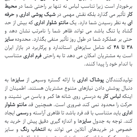
برخوردار است زیرا تناسب لباس نه تنها بر راحتی شما در
محیط
کار
تأثیر می گذارد بلکه نقش مهمی در
شیک پوشی اداری
و
حرفه
ای
به نظر رسیدن شما دارد. یک
مانتو شلوار اداری
که بیش از حد
گشاد یا تنگ باشد می تواند ظاهر شما را نامرتب نشان دهد و
حتی بر عملکرد شما در طول روز تأثیر منفی بگذارد. محدوده
سایز
۳۸ تا ۴۸
که شامل سایزهای استاندارد و پرکاربرد در بازار ایران
است به مشتریان امکان می دهد تا به راحتی
فرم اداری
متناسب
با اندام خود را پیدا کنند.
تولیدکنندگان
پوشاک اداری
با ارائه گستره وسیعی از
سایز
ها به
دنبال پوشش دادن نیازهای متنوع مشتریان هستند. اطمینان از
اینکه
لباس کار
به درستی روی شانه ها کمر و باسن می نشیند و
حرکت را محدود نمی کند ضروری است. همچنین قد
مانتو شلوار
اداری
باید متناسب با قد فرد باشد تا ظاهری آراسته و
رسمی
ایجاد
کند. توجه به جدول
سایز
ها و اندازه گیری دقیق پیش از خرید به
خصوص در خریدهای آنلاین می تواند به
انتخاب رنگ
و سایز