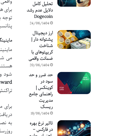
واقعی 
تحلیل کامل
برای ه
دلایل عدم رشد
Dogecoin
توجه ب
24/06/1404
پتانسی
ارز دیجیتال
پشتوانه دار |
ماینینگ
شناخت
ماینین
کریپتوهای با
می شون
ضمانت واقعی
هستند 
20/06/1404
شود و 
حد ضرر و حد
سود در
ward)
کوینکس |
تراکنش
راهنمای جامع
مدیریت
برای م
ریسک
دریافت
19/06/1404
به نصف
تاثیر نرخ بهره
در فارکس –
روزرسا