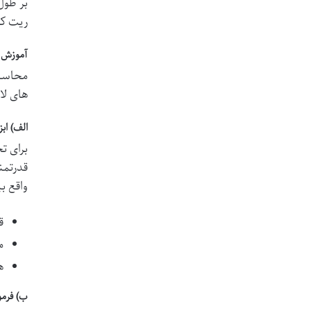
بر طول
ریت کم
آموزش ج
محاسبه
های لا
الف) اب
برای ت
قدرتمن
واقع بی
ق
م
ه
ب) فرمو