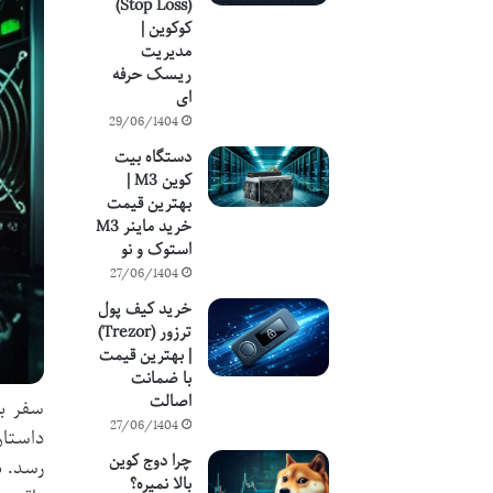
(Stop Loss)
کوکوین |
مدیریت
ریسک حرفه
ای
29/06/1404
دستگاه بیت
کوین M3 |
بهترین قیمت
خرید ماینر M3
استوک و نو
27/06/1404
خرید کیف پول
ترزور (Trezor)
| بهترین قیمت
با ضمانت
اصالت
سفر به
27/06/1404
داستان
چرا دوج کوین
رسد. ب
بالا نمیره؟