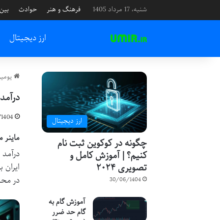
شنبه، 17 مرداد 1405
فرهنگ و هنر
حوادث
بین 
ارز دیجیتال
یومیر
درآمد 
1404
ارز دیجیتال
ماینر م
چگونه در کوکوین ثبت نام
درآمد 
کنیم؟ | آموزش کامل و
تصویری ۲۰۲۴
ایران 
در محا
30/06/1404
آموزش گام به
گام حد ضرر