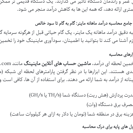
 عمر و راندمان دستگاه تأثیر می گذارند. یک دستگاه قدیمی تر مم
تری ارائه دهد، که همه این ها به کاهش درآمد منجر می شود.
امع محاسبه درآمد ماهانه ماینر: گام به گام تا سود خالص
 دقیق درآمد ماهانه یک ماینر، یک گام حیاتی قبل از هرگونه سرمایه گذ
زم آشنا می کند تا بتوانید با اطمینان، سودآوری ماینینگ خود را تخمی
زارهای محاسبه
خمین لحظه ای درآمد،
ماشین حساب های آنلاین ماینینگ
دی هستند. این ابزارها با در نظر گرفتن پارامترهای لحظه ای شبکه 
نانه از درآمد به شما ارائه می دهند. برای استفاده از آن ها، کافی است و
درت پردازش (هش ریت) دستگاه شما (TH/s یا GH/s)
صرف برق دستگاه (وات)
زینه برق در منطقه شما (تومان یا دلار به ازای هر کیلووات ساعت)
ل های پایه برای درک محاسبه