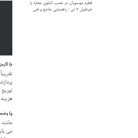
قطره موسویان
در
نصب تابلوی مغازه با
جرثقیل ۷ تن : راهنمایی جامع و فنی
ه) کارمزد ا
پردازش
هزینه 
و) وضعی
مانند 
می یاب