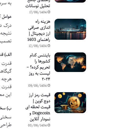
راهنمای جامع
به سرم
تحلیل نوسانات
17/06/1404
عوامل ک
هزینه راه
درک در
اندازی صرافی
نتیجه 
ارز دیجیتال |
راهنمای 1403
تصمیما
12/06/1404
الف) قدرت پرد
بایننس کدام
کشورها را
تحریم کرده؟ –
لیست به روز
هرچه ه
۲۰۲۴
قدرت پ
09/06/1404
این مع
قیمت رمز ارز
دوج کوین |
قیمت لحظه ای
ب) سختی شبکه 
Dogecoin و
سختی ش
نمودار آنلاین
08/06/1404