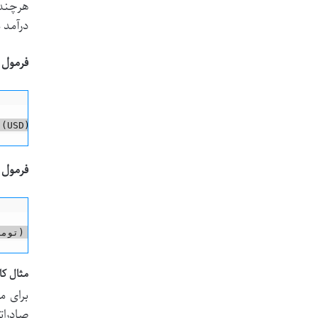
هرچند 
درآمد 
فرمول ت
فرمول 
مثال کا
برای م