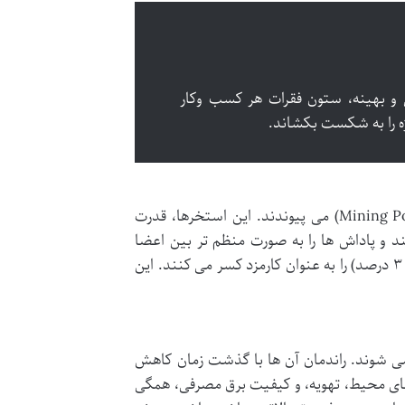
ی و بهینه، ستون فقرات هر کسب وکار
ژه را به شکست بکشاند.
تقریباً تمام ماینرها، به جای استخراج انفرادی، به استخرهای استخراج (Mining Pools) می پیوندند. این استخرها، قدرت
ند و پاداش ها را به صورت منظم تر بین اعضا
توزیع کنند. در ازای این خدمت، استخرها درصدی از درآمد ماینر (معمولاً ۱ تا ۳ درصد) را به عنوان کارمزد کسر می کنند. این
می شوند. راندمان آن ها با گذشت زمان کاهش
مای محیط، تهویه، و کیفیت برق مصرفی، همگی