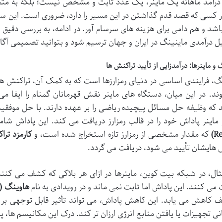
درآمد ماهانه یک ماینر، یک عدد ثابت و مشخص نیست؛ بلکه به مت
ر کسی که قصد قدم گذاشتن در این مسیر را دارد، ضروری است. این س
اشد و هم دامی برای هزینه های سرسام آور. در ادامه، به بررسی دقیق ای
ل درآمدی ماینینگ در ایران و جهان ترسیم شود و بتوانید تصمیمی آگاها
 و ماینرها: درآمدزایی از تأیید تراکنش ها
گ، فرایندی اساسی در دنیای رمزارزها است که به کمک آن، تراکنش ها
د. در این میان، دستگاه های ماینر نقش قهرمانان گمنام را ایفا م
که وظیفه حل مسائل پیچیده ریاضی را بر عهده دارند. با حل موفق
ماینر پاداش خود را در قالب رمزارز دریافت می کند. این پاداش
Re
که مقدار مشخصی از رمزارز تازه استخراج شده است، و
کارمزد تراکنش ها (s
 هایشان تأیید می شود، دریافت می گردد.
ثال، در شبکه بیت کوین، ماینرها در ازای هر بلاکی که کشف می کن
 می کنند. این پاداش اما ثابت نمی ماند و در رویدادی به نام
هاوینگ (Halving)
 کاهش می یابد. این کاهش پاداش، می تواند تأثیر قابل توجهی بر سود
نی تجهیزات یا یافتن منابع انرژی ارزان تر کند. درک این مکانیسم ها