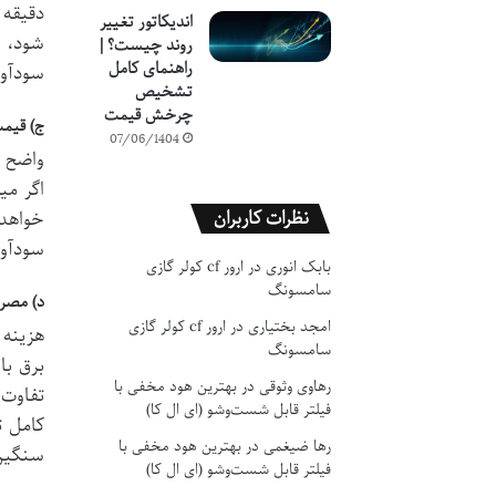
دقیقه 
اندیکاتور تغییر
شود، ز
روند چیست؟ |
راهنمای کامل
سودآور
تشخیص
چرخش قیمت
ج) قیمت
07/06/1404
واضح ا
اگر می
نظرات کاربران
خواهد 
سودآو
بابک انوری
در
ارور cf کولر گازی
سامسونگ
د) مصرف
امجد بختیاری
در
ارور cf کولر گازی
هزینه 
سامسونگ
برق با
رهاوی وثوقی
در
بهترین هود مخفی با
تفاوت 
فیلتر قابل شست‌وشو (ای ال کا)
کامل ت
رها ضیغمی
در
بهترین هود مخفی با
سنگین 
فیلتر قابل شست‌وشو (ای ال کا)