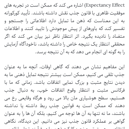
Expectancy Effect) اشاره می کند که ممکن است در تجربه های
موفقیت ظاهری با قانون جذب نقش داشته باشند. تأیید کورکورانه
به این معناست که ذهن ما تمایل دارد اطلاعاتی را جستجو و
تفسیر کند که باورهای از پیش موجودش را تایید کنند و اطلاعات
متضاد را نادیده بگیرد. اثر انتظار ناظر نیز بیان می کند که اگر
محققی انتظار یک نتیجه خاص را داشته باشد، ناخودآگاه آزمایش
را به گونه ای انجام می دهد که به آن نتیجه برسد.
این مفاهیم نشان می دهند که گاهی اوقات، آنچه ما به عنوان
جذب تلقی می کنیم، ممکن است بیشتر نتیجه تمایل ذهنی ما به
دیدن نتایج مثبت و بزرگ نمایی اتفاقات باشد. زمانی که ما با
فرکانس مثبت و انتظار وقوع اتفاقات خوب، به دنبال جذب
هستیم، سطح هوشیاری مان بالا می رود و هرگاه وقایعی رخ می
دهند که ممکن است به قوانین جذب ربط داشته یا نداشته
باشند، ما نه تنها به آن ها توجه می کنیم، بلکه آن ها را به عنوان
گواهی بر عملکرد قانون جذب نیز می دانیم. این دیدگاه، نگاهی