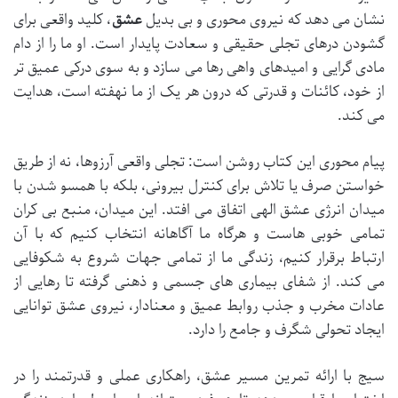
نشان می دهد که نیروی محوری و بی بدیل
عشق
، کلید واقعی برای
گشودن درهای تجلی حقیقی و سعادت پایدار است. او ما را از دام
مادی گرایی و امیدهای واهی رها می سازد و به سوی درکی عمیق تر
از خود، کائنات و قدرتی که درون هر یک از ما نهفته است، هدایت
می کند.
پیام محوری این کتاب روشن است: تجلی واقعی آرزوها، نه از طریق
خواستن صرف یا تلاش برای کنترل بیرونی، بلکه با همسو شدن با
میدان انرژی عشق الهی اتفاق می افتد. این میدان، منبع بی کران
تمامی خوبی هاست و هرگاه ما آگاهانه انتخاب کنیم که با آن
ارتباط برقرار کنیم، زندگی ما از تمامی جهات شروع به شکوفایی
می کند. از شفای بیماری های جسمی و ذهنی گرفته تا رهایی از
عادات مخرب و جذب روابط عمیق و معنادار، نیروی عشق توانایی
ایجاد تحولی شگرف و جامع را دارد.
سیج با ارائه تمرین مسیر عشق، راهکاری عملی و قدرتمند را در