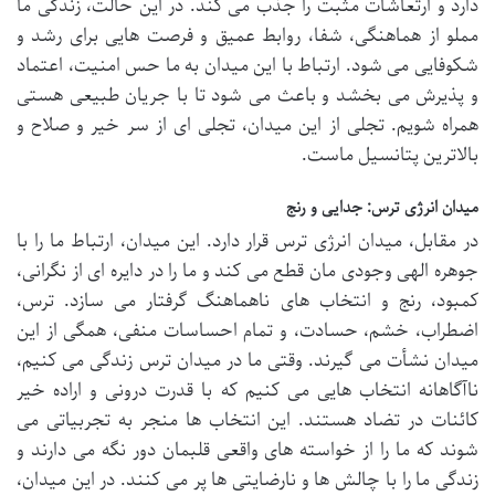
دارد و ارتعاشات مثبت را جذب می کند. در این حالت، زندگی ما
مملو از هماهنگی، شفا، روابط عمیق و فرصت هایی برای رشد و
شکوفایی می شود. ارتباط با این میدان به ما حس امنیت، اعتماد
و پذیرش می بخشد و باعث می شود تا با جریان طبیعی هستی
همراه شویم. تجلی از این میدان، تجلی ای از سر خیر و صلاح و
بالاترین پتانسیل ماست.
میدان انرژی ترس: جدایی و رنج
در مقابل، میدان انرژی ترس قرار دارد. این میدان، ارتباط ما را با
جوهره الهی وجودی مان قطع می کند و ما را در دایره ای از نگرانی،
کمبود، رنج و انتخاب های ناهماهنگ گرفتار می سازد. ترس،
اضطراب، خشم، حسادت، و تمام احساسات منفی، همگی از این
میدان نشأت می گیرند. وقتی ما در میدان ترس زندگی می کنیم،
ناآگاهانه انتخاب هایی می کنیم که با قدرت درونی و اراده خیر
کائنات در تضاد هستند. این انتخاب ها منجر به تجربیاتی می
شوند که ما را از خواسته های واقعی قلبمان دور نگه می دارند و
زندگی ما را با چالش ها و نارضایتی ها پر می کنند. در این میدان،