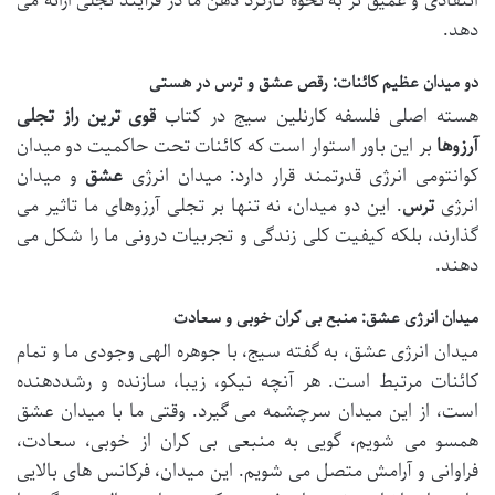
انتقادی و عمیق تر به نحوه کارکرد ذهن ما در فرآیند تجلی ارائه می
دهد.
دو میدان عظیم کائنات: رقص عشق و ترس در هستی
هسته اصلی فلسفه کارنلین سیج در کتاب
قوی ترین راز تجلی
آرزوها
بر این باور استوار است که کائنات تحت حاکمیت دو میدان
کوانتومی انرژی قدرتمند قرار دارد: میدان انرژی
عشق
و میدان
انرژی
ترس
. این دو میدان، نه تنها بر تجلی آرزوهای ما تاثیر می
گذارند، بلکه کیفیت کلی زندگی و تجربیات درونی ما را شکل می
دهند.
میدان انرژی عشق: منبع بی کران خوبی و سعادت
میدان انرژی عشق، به گفته سیج، با جوهره الهی وجودی ما و تمام
کائنات مرتبط است. هر آنچه نیکو، زیبا، سازنده و رشددهنده
است، از این میدان سرچشمه می گیرد. وقتی ما با میدان عشق
همسو می شویم، گویی به منبعی بی کران از خوبی، سعادت،
فراوانی و آرامش متصل می شویم. این میدان، فرکانس های بالایی