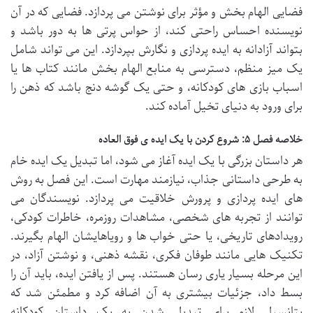
فضایی الهام بخش و مؤثر برای نوشتن می پردازد. فضایی که در آن
نویسنده احساس راحتی کند، از حواس پرتی ها به دور باشد و
بتواند آزادانه به ایده پردازی و نگارش بپردازد. این می تواند شامل
یک میز منظم، دسترسی به منابع الهام بخش مانند کتاب ها یا
اسباب بازی های کودکانه، و حتی یک گوشه دنج باشد که ذهن را
برای ورود به دنیای تخیل آماده کند.
خلاصه فصل ۵: شروع کردن با یک ایده ی فوق العاده
هر داستان بزرگی با یک ایده آغاز می شود، اما تبدیل یک ایده خام
به طرحی داستانی جذاب، نیازمند مهارت است. این فصل به روش
های ایده پردازی و پرورش خلاقیت می پردازد. نویسندگان می
توانند از تجربه های شخصی، مشاهدات روزمره، خاطرات کودکی،
رویدادهای تاریخی، یا حتی خواب ها و رویاهایشان الهام بگیرند.
تکنیک هایی مانند طوفان فکری، نقشه ذهنی، و نوشتن آزاد، در
این مرحله بسیار یاری رسان هستند. پس از یافتن ایده، باید آن را
بسط داد، جزئیات بیشتری به آن اضافه کرد و مطمئن شد که
پتانسیل لازم برای تبدیل شدن به یک داستان کودکانه