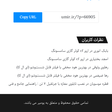
Copy URL
نظرات کاربران
بابک انوری
در
ارور cf کولر گازی سامسونگ
امجد بختیاری
در
ارور cf کولر گازی سامسونگ
رهاوی وثوقی
در
بهترین هود مخفی با فیلتر قابل شست‌وشو (ای ال کا)
رها ضیغمی
در
بهترین هود مخفی با فیلتر قابل شست‌وشو (ای ال کا)
قطره موسویان
در
نصب تابلوی مغازه با جرثقیل ۷ تن : راهنمایی جامع و فنی
تمامی حقوق محفوظ و متعلق به یومیر می باشد.