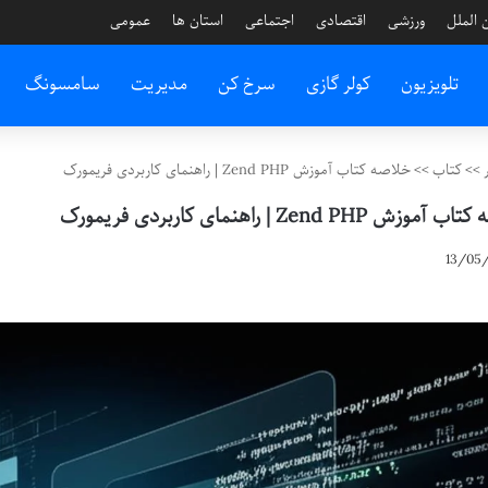
 الملل
ورزشی
اقتصادی
اجتماعی
استان ها
عمومی
تلویزیون
کولر گازی
سرخ کن
مدیریت
سامسونگ
>>
کتاب
>>
خلاصه کتاب آموزش Zend PHP | راهنمای کاربردی فریمورک
زش Zend PHP | راهنمای کاربردی فریمورک
13/05