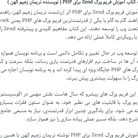
ش فریم ورک Zend برای PHP ( نویسنده نریمان زعیم کهن )
کتاب آموزش فریم ورک Zend برای PHP اثر ارزشمند نری
و امن
با رویکردی کاملاً عملی ارائه می دهد.
توسعه وب در حال تغییر و تکامل دائمی است و برنامه نویسان همواره به
ه آن ها در ساخت نرم افزارهای قدرتمند یاری رساند، بلکه سرعت و کی
فریم ورک های PHP جایگاه ویژه ای پیدا کرده اند و به برنامه نویسان 
رگ را با سهولت بیشتری پیش ببرند.
یم ورک با قابلیت های بی نظیر خود، به عنوان ستون فقرات بسیا
 می شود. برای یادگیری چنین ابزار قدرتمندی، نیاز به منبعی جامع و
رح دهد، بلکه مسیر عملی پیاده سازی را نیز هموار سازد.
کتاب آموزش فریم ورک Zend برای PHP نوشته نریمان 