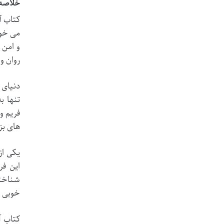
خلاصه کتاب آموز
روان و 
دنیای 
تنها ب
های بز
این فر
شناخته
خوبی ش