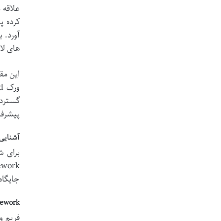
علاقه 
های لا
این مق
گستردگ
پیشرفت
آشنایی با فریم 
جایگاه
 Framework