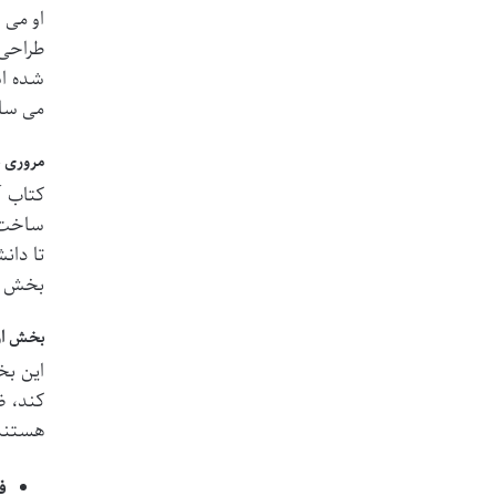
او می 
طراحی 
شده اس
می ساز
مروری 
ساخت ی
تا دان
بخش و
بخش اول:
هستند،
فصل