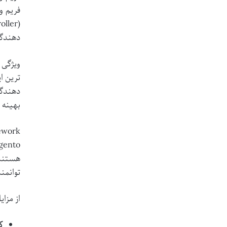
دهندگا
دهندگا
بهینه 
توانمن
از مزایای کلیدی ramework
ک