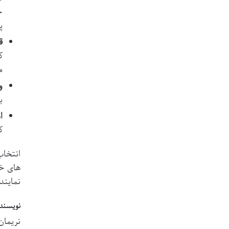
ح
پ
ق
ک
م
وا
ب
ا
ک
های خو
نمایند
نویسنده