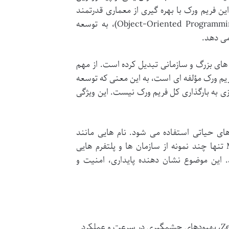
 اپلیکیشن های PHP مطرح بوده است. این فریم ورک با بهره گیری از معماری قدرتمند
MVC (Model-View-Controller) و تمرکز بر قابلیت های شیءگرایی (Object-Oriented Programming)، به توسعه
می دهد.
ی محبوب برای پروژه های بزرگ و سازمانی تبدیل کرده است. از مهم
 ها می توان به انعطاف پذیری بالای آن اشاره کرد؛ Zend یک فریم ورک مؤلفه ای است، به این معنی که توسعه
ازی به بارگذاری کل فریم ورک نیست. این ویژگی
پروژه های حیاتی استفاده می شود. نام هایی مانند
Magento (یک پلتفرم تجارت الکترونیک بسیار قدرتمند)، IBM و McAfee تنها چند نمونه از سازمان ها و پلتفرم هایی
تخاب کرده اند. این موضوع نشان دهنده پایداری، امنیت و
به خصوص در نسخه های جدیدتر مانند Zend Framework 3، بهبودهای چشمگیری در سرعت و عملکرد