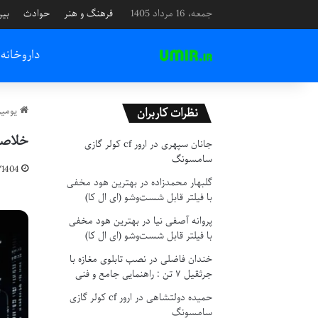
جمعه، 16 مرداد 1405
فرهنگ و هنر
حوادث
بین
داروخانه
یومیر
نظرات کاربران
خلاصه کتاب آمو
جانان سپهری
در
ارور cf کولر گازی
سامسونگ
/1404
گلبهار محمدزاده
در
بهترین هود مخفی
با فیلتر قابل شست‌وشو (ای ال کا)
پروانه آصفی نیا
در
بهترین هود مخفی
با فیلتر قابل شست‌وشو (ای ال کا)
خندان فاضلی
در
نصب تابلوی مغازه با
جرثقیل ۷ تن : راهنمایی جامع و فنی
حمیده دولتشاهی
در
ارور cf کولر گازی
سامسونگ