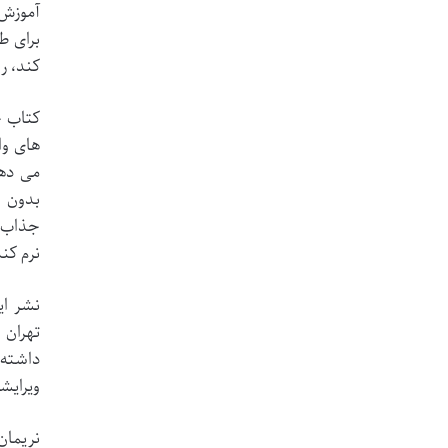
برای ط
کند، ر
کتاب ح
های وا
می دهد
بدون س
جذاب ت
نرم کند
نشر ای
تهران 
ویرایش