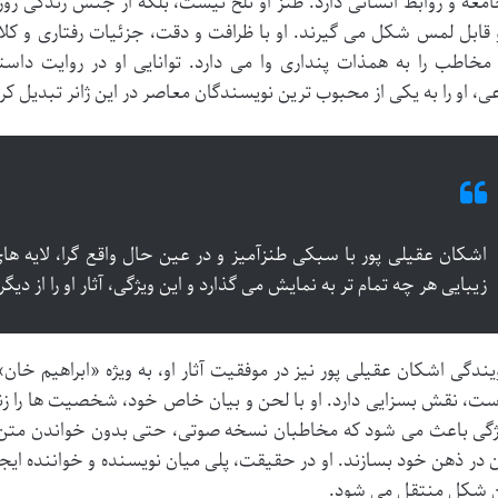
جامعه و روابط انسانی دارد. طنز او تلخ نیست، بلکه از جنس زندگی ر
 قابل لمس شکل می گیرند. او با ظرافت و دقت، جزئیات رفتاری و کل
مخاطب را به همذات پنداری وا می دارد. توانایی او در روایت داستا
ی، او را به یکی از محبوب ترین نویسندگان معاصر در این ژانر تبدیل ک
اشکان عقیلی پور با سبکی طنزآمیز و در عین حال واقع گرا، لایه های
زیبایی هر چه تمام تر به نمایش می گذارد و این ویژگی، آثار او را از دیگ
یندگی اشکان عقیلی پور نیز در موفقیت آثار او، به ویژه «ابراهیم خان
ت، نقش بسزایی دارد. او با لحن و بیان خاص خود، شخصیت ها را زند
ژگی باعث می شود که مخاطبان نسخه صوتی، حتی بدون خواندن متن،
 در ذهن خود بسازند. او در حقیقت، پلی میان نویسنده و خواننده ایجاد
ن شکل منتقل می شود.