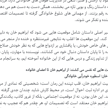
ولاً با آرامش و صبر، سعی در مدیریت طوفان های خانوادگی دارد، فرزند
 داستان رنگ و بویی تازه می بخشند، همگی دست به دست هم می دهند 
ه رقم بزنند. از مهمانی های شلوغ خانوادگی گرفته تا تصمیمات اقتص
نده و تفکر می شوند.
 اصلی داستان شامل موقعیت هایی می شود که ابراهیم خان به دلیل غ
کند. این موقعیت ها اغلب به نتایجی غیرمنتظره و خنده دار منجر می 
 های خاص خودش، یا پافشاری بر ازدواج هایی که به نظر خودش صلاح
ه را تا پایان داستان دنبال خود می کشانند. نویسنده با مهارت، پایان د
 تداوم زندگی و درس هایی که از این خانواده آموخته ایم، به سرانجام م
ایی که نفس می کشند: از ابراهیم خان تا اعضای خانواده
 خان: اسطوره خودرأیی خانوادگی
ابراهیم خان، قلب تپنده این رمان است؛ شخصیتی که نمادی از مردان
ی در اداره ثبت احوال است، در محیط کارش شاید چندان جدی گرفته نشو
د. این خان بودن، نه از موقعیت اجتماعی، بلکه از غرور کاذب، یکدندگ
ابراهیم خان معتقد است که تصمیمات او، هر چقدر هم که عجیب به ن