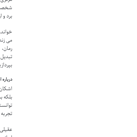
شخصیت 
برد و 
خواندن
می زند
رمان، 
تبدیل ش
بپرداز
درباره 
اشکان 
بلکه ب
توانست
تجربه 
عقیلی 