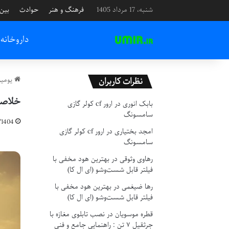
شنبه، 17 مرداد 1405
فرهنگ و هنر
حوادث
بین 
داروخانه
یومیر
نظرات کاربران
خلاصه 
بابک انوری
در
ارور cf کولر گازی
سامسونگ
1404
امجد بختیاری
در
ارور cf کولر گازی
سامسونگ
رهاوی وثوقی
در
بهترین هود مخفی با
فیلتر قابل شست‌وشو (ای ال کا)
رها ضیغمی
در
بهترین هود مخفی با
فیلتر قابل شست‌وشو (ای ال کا)
قطره موسویان
در
نصب تابلوی مغازه با
جرثقیل ۷ تن : راهنمایی جامع و فنی