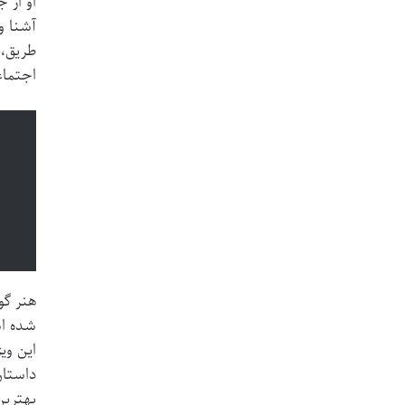
او از 
آشنا و
طریق، 
اجتماع
هنر گو
شده اس
این وی
داستان
بهتری