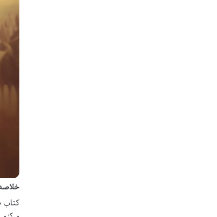
خلاصه ک
کتاب «
مرکزی،