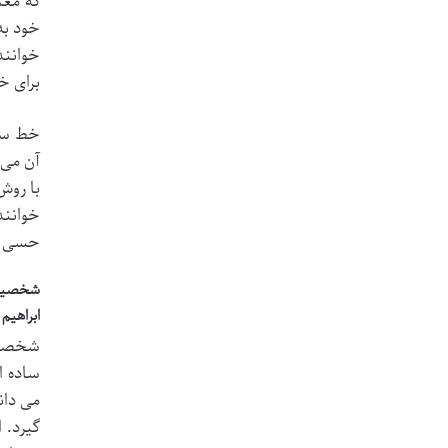
که معم
خود به
خوانند
برای خ
خط سیر
آن می 
با روش
خوانند
حسی از
شخصیت ه
ابراهیم
شخصیت 
ساده ا
می دان
گیرد. 