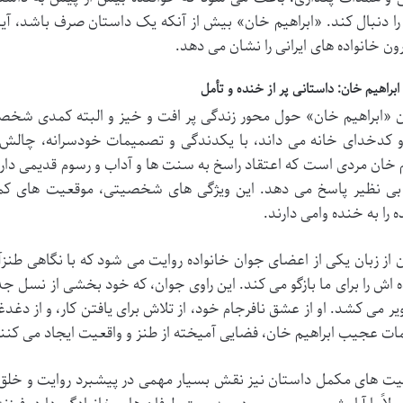
را دنبال کند. «ابراهیم خان» بیش از آنکه یک داستان صرف باشد، آین
ون خانواده های ایرانی را نشان می دهد.
ابراهیم خان: داستانی پر از خنده و تأمل
 «ابراهیم خان» حول محور زندگی پر افت و خیز و البته کمدی شخصیت
 کدخدای خانه می داند، با یکدندگی و تصمیمات خودسرانه، چالش ها
م خان مردی است که اعتقاد راسخ به سنت ها و آداب و رسوم قدیمی دارد و
ی نظیر پاسخ می دهد. این ویژگی های شخصیتی، موقعیت های کمدی
 را به خنده وامی دارند.
 از زبان یکی از اعضای جوان خانواده روایت می شود که با نگاهی طنزآم
ه اش را برای ما بازگو می کند. این راوی جوان، که خود بخشی از نسل جد
یر می کشد. او از عشق نافرجام خود، از تلاش برای یافتن کار، و از دغد
ت عجیب ابراهیم خان، فضایی آمیخته از طنز و واقعیت ایجاد می کنن
های مکمل داستان نیز نقش بسیار مهمی در پیشبرد روایت و خلق م