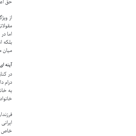
حق اعت
از ویژ
مقولات
اما در
بلکه ا
میان م
آینه ا
در کنا
درام د
به خان
خانواد
فرزندا
ایرانی
خاص خو