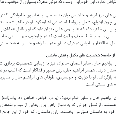
راض ندارد. این خودرأیی اوست که موتور محرک بسیاری از موقعیت ها
گی های بارز ابراهیم خان می توان به تعصب او به آبروی خانوادگی، کنتر
ی چون ازدواج، شغل و روابط اجتماعی اشاره کرد. او در ظاهر شخصیت
 پس این ظاهر، دغدغه ها و ترس هایی پنهان دارد که او را قابل همذات 
نسانی با تمام نقاط ضعف و قوت است که در چارچوب جهان بینی خاص 
یل به اقتدار و ناتوانی در درک دنیای مدرن، ابراهیم خان را به شخص
ی از جامعه: شخصیت های مکمل و نقش هایشان
ر ابراهیم خان، سایر اعضای خانواده نیز به زیبایی شخصیت پردازی 
استان دارند. همسر ابراهیم خان، زنی صبور و فداکار است که اغلب در
ه بازگرداند. او با درایت و خونسردی، طوفان های ابراهیم خان را مدی
ه های سنتی است.
ن ابراهیم خان و سایر اقوام نزدیک (برادر، خواهر، خواهرزاده، برادرزاد
 هستند. از نسل جوانی که به دنبال راهی برای رهایی از قید و بندها
د به داستان عمق می بخشند. راوی داستان، که خود از این جمع است