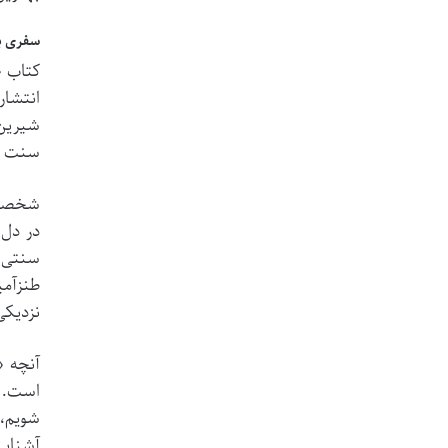
سفری به
انتشار
شیرین 
سنت و 
شخصیت 
در دل 
سنتی خ
طنزآمی
نزدیکی
آنچه «
است. ه
شویم، 
آشنایی