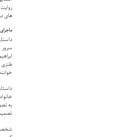
روایت 
های در
ماجرای 
داستان
سرور و
ابراهی
طنزی ب
خواننده
داستان
خانواد
به تصو
تصمیما
شخصیت 