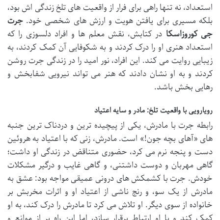
استعداد، نه تنها راهی برای فرار از واقعیت های تلخ زندگی اش بود،
بلکه مسیری برای یافتن هویت و ارزش های شخصی خود.
جرت
جی کوروزاسکا
در کتابش، نقش معلم ها و افراد دلسوزی را که
استعداد هنری او را درک کردند و به شکوفایی آن کمک کردند، به
زیبایی روایت می کند. این افراد، نور امید را در زندگی جرت روشن
کردند و به او نشان دادند که هنر می تواند نیرویی شفابخش و
رهایی بخش باشد.
رویارویی با واقعیت تلخ: مادر و سایه اعتیاد
رابطه جرت با مادرش، یکی از پیچیده ترین و دردناک ترین جنبه
های «آهای بچه جون!» است. مادرش، زنی که با اعتیاد به هروئین
دست و پنجه نرم می کرد، حضوری متناقض در زندگی او داشت؛
گاهی مهربان و دوست داشتنی، و گاهی غایب و درگیر مشکلات
خودش. جرت با کشمکش های درونی عمیقی مواجه بود: عشق به
مادرش از یک سو، و رنج ناشی از اعتیاد او و اثرات مخربش بر
خانواده از سوی دیگر. او تلاش می کرد تا مادرش را درک کند، به او
کمک کند و با او ارتباط برقرار سازد، اما این راه پر از موانع و