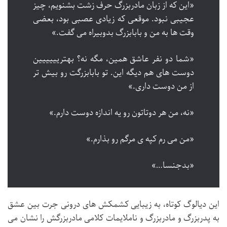
«این که از زبان مادربزرگ حرف زشت بشنویم، چیز
عجیبی نبود. موقعی که زیادی عصبی بود، بعضی
وقت ها به من و بابابزرگ بدوبیراه می گفت.»
«شما دو نفر عاشق همین، مگه نه؟ بهتریییییین
دوست های هم دیگه این. تو بابابزرگت رو بیش تر
از من دوست داری.»
«نه، من هر دوتاتون رو یه اندازه دوست دارم.»
«من می رم کپه ی مرگم رو بذارم.»
«بدجنسا…»
این دیالوگ کوتاه، به زیبایی کشمکش های درونی جرت بین عشق
به پدربزرگ و مادربزرگ و ناملایمات کلامی مادربزرگش را نشان می