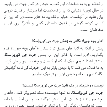
از لحظه ورود به صفحات این کتاب، خود را در کنار جرت می یابیم،
در حال تجربه دنیایی که پر از ناملایمات اما سرشار از قدرت درونی
برای غلبه بر آنهاست. جوایز و تقدیرنامه های متعددی که این اثر
کسب کرده، گواهی بر قدرت داستان گویی و تأثیرگذاری آن بر
مخاطبان است.
آهای بچه جون!: نگاهی به زندگی جرت جی کوروزاسکا
پیش از آنکه به لایه های عمیق تر داستان «آهای بچه جون!» قدم
بگذاریم، لازم است با خالق این اثر، یعنی
جرت جی کوروزاسکا
،
بیشتر آشنا شویم. درک اینکه او کیست و چه مسیری را طی کرده،
به ما کمک می کند تا با دیدی بازتر به این خودزندگی نامه گرافیکی
نگاه کنیم و ابعاد وجودی آن را بهتر درک نماییم.
نویسنده و هنرمند در یک قاب: جرت جی کوروزاسکا کیست؟
جرت جی کوروزاسکا
، نه تنها نویسنده بلکه تصویرگر کتاب «آهای
بچه جون!» نیز هست. این نقش دوگانه به او این امکان را داده
است که داستان زندگی اش را با تمام جزئیات عمیق بصری و روایی