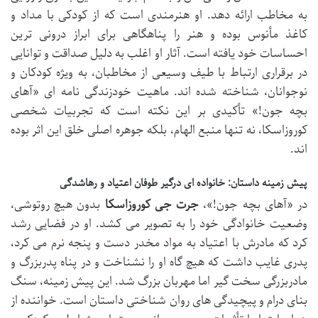
به مخاطب ارائه دهد. او هنرمندی است که از کودکی با مداد و
کاغذ مأنوس بوده و هنر را پناهگاهی برای ابراز درونی ترین
احساسات خود یافته است. آثار او اغلب به دلیل صداقت و توانایی
در برقراری ارتباط با طیف وسیعی از مخاطبان، به ویژه کودکان و
نوجوانان، شناخته شده اند. ماهیت خودزندگی نامه ای «آهای
بچه جون!» تأکیدی بر این نکته است که تجربیات شخصی
کوروزاسکا، نه تنها منبع الهام، بلکه جوهره اصلی خلق این اثر بوده
اند.
پیش زمینه داستان: خانواده ای درگیر طوفان اعتیاد و رهاشدگی
در «آهای بچه جون!»،
جرت جی کوروزاسکا
بدون هیچ روتوشی،
وضعیت خانوادگی خود را به تصویر می کشد. او در فضایی رشد
کرد که مادرش با اعتیاد به مواد مخدر دست و پنجه نرم می کرد،
پدری غایب داشت که هیچ گاه او را نشناخت و در پناه پدربزرگ و
مادربزرگی سخت گیر اما مهربان بزرگ شد. این پیش زمینه، سنگ
بنای درام و پیچیدگی های روان شناختی داستان است. خواننده از