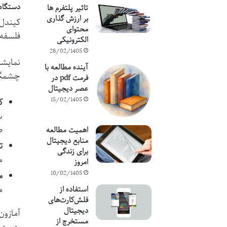
دستگاه‌های کیندل (s
تاثیر پلتفرم ها
بر ارزش گذاری
کیندل‌
محتوای
فلسفه 
الکترونیکی
26/02/1405
آینده مطالعه با
چشمگیری با نمایشگرهای D
فرمت pdf در
عصر دیجیتال
15/02/1405
ک
س
ط
اهمیت مطالعه
منابع دیجیتال
ت
برای زندگی
م
امروز
10/02/1405
م
م
استفاده از
فلش‌کارت‌های
دیجیتال
آمازون
مستخرج از