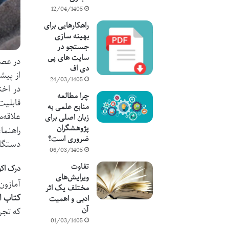
12/04/1405
راهکارهایی برای
بهینه سازی
جستجو در
سایت های پی
در عصر
دی اف
از پیش
24/03/1405
در اخت
چرا مطالعه
قابلیت
منابع علمی به
علاقه‌
زبان اصلی برای
پژوهشگران
راهنما
ضروری است؟
دستگاه
06/03/1405
تفاوت
درک اک
ویرایش‌های
آمازون
مختلف یک اثر
کتاب ا
ادبی و اهمیت
آن
که تجر
01/03/1405