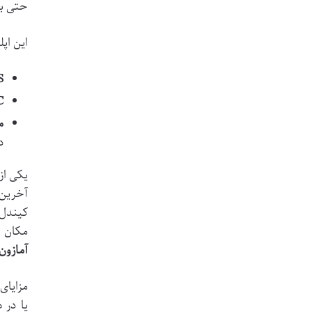
حتی بد
این اپ
iOS
PC 
م
د
آخرین 
کیندل 
مکان خ
آمازون
مزایای
یا در 