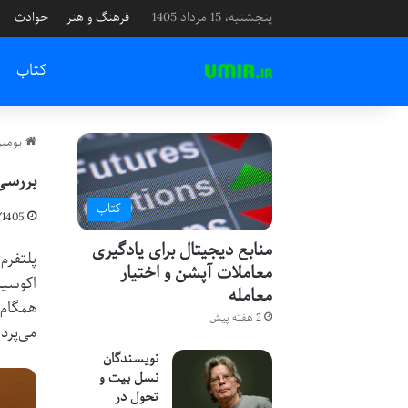
پنجشنبه، 15 مرداد 1405
فرهنگ و هنر
حوادث
کتاب
یومیر
بررسی 
کتاب
/1405
منابع دیجیتال برای یادگیری
پلتفرم
معاملات آپشن و اختیار
اکوسیس
معامله
همگام‌
2 هفته پیش
می‌پردا
نویسندگان
نسل بیت و
تحول در