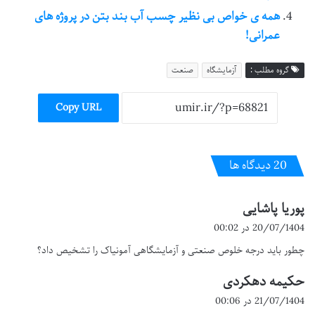
همه ی خواص بی نظیر چسب آب بند بتن در پروژه های
عمرانی!
گروه مطلب :
آزمایشگاه
صنعت
Copy URL
‫20 دیدگاه ها
پوریا پاشایی
گ
ف
20/07/1404 در 00:02
ت
چطور باید درجه خلوص صنعتی و آزمایشگاهی آمونیاک را تشخیص داد؟
:
حکیمه دهکردی
گ
ف
21/07/1404 در 00:06
ت