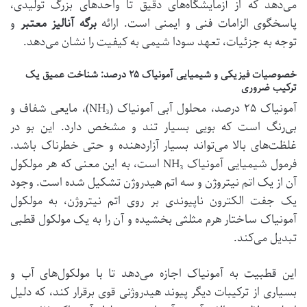
می‌دهد که از آزمایشگاه‌های دقیق تا واحدهای بزرگ تولیدی،
پاسخگوی الزامات فنی و ایمنی است. ارائه
برگه آنالیز معتبر
و
توجه به جزئیات، تعهد سودا شیمی به کیفیت را نشان می‌دهد.
خصوصیات فیزیکی و شیمیایی آمونیاک ۲۵ درصد: شناخت عمیق یک
ترکیب ضروری
آمونیاک ۲۵ درصد، محلول آبی آمونیاک (NH₃)، مایعی شفاف و
بی‌رنگ است که بویی بسیار تند و مشخص دارد. این بو در
غلظت‌های بالا می‌تواند بسیار آزاردهنده و حتی خطرناک باشد.
فرمول شیمیایی آمونیاک NH₃ است، به این معنی که هر مولکول
آن از یک اتم نیتروژن و سه اتم هیدروژن تشکیل شده است. وجود
یک جفت الکترون ناپیوندی بر روی اتم نیتروژن، به مولکول
آمونیاک ساختار هرم مثلثی بخشیده و آن را به یک مولکول قطبی
تبدیل می‌کند.
این قطبیت به آمونیاک اجازه می‌دهد تا با مولکول‌های آب و
بسیاری از ترکیبات دیگر پیوند هیدروژنی قوی برقرار کند، که دلیل