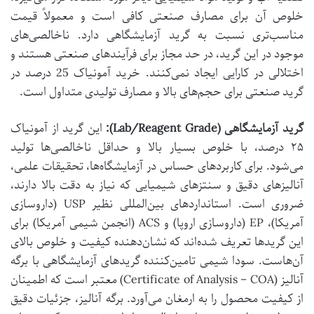
خلوص آن برای مصارف صنعتی کافی است و معمولاً قیمت
مناسب‌تری نسبت به گرید آزمایشگاهی دارد. ناخالصی‌های
موجود در این گرید، در حد مجاز برای فرآیندهای صنعتی هستند و
اختلالی در کارایی ایجاد نمی‌کنند. خرید آمونیاک 25 درصد در
گرید صنعتی برای حجم‌های بالا و مصارف تولیدی متداول است.
گرید آزمایشگاهی (Lab/Reagent Grade):
این گرید از آمونیاک
۲۵ درصد، با خلوص بسیار بالا و حداقل ناخالصی‌ها تولید
می‌شود. برای کاربردهای حساس در آزمایشگاه‌ها، تحقیقات علمی،
آنالیزهای دقیق و سنتزهای شیمیایی که نیاز به دقت بالا دارند،
ضروری است. استانداردهای بین‌المللی نظیر USP (داروسازی
آمریکا)، EP (داروسازی اروپا) و ACS (انجمن شیمی آمریکا) برای
این گریدها تعریف شده‌اند که نشان‌دهنده کیفیت و خلوص بالای
آن‌هاست. سودا شیمی تامین‌کننده گریدهای آزمایشگاهی با برگه
آنالیز (Certificate of Analysis – COA) معتبر است که اطمینان
از کیفیت محصول را به ارمغان می‌آورد. برگه آنالیز، جزئیات دقیق